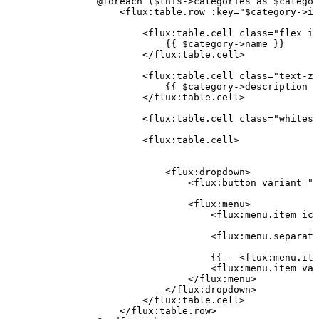
                @foreach
 (
$this
->
categories 
as
 $categor
                    <
flux
:
table
.
row
 :
key
=
"
$category
->
id
                        <
flux
:
table
.
cell
 class=
"flex it
                            {{ $category
->
name }}
                        </
flux
:
table
.
cell
>
                        <
flux
:
table
.
cell
 class=
"text-zi
                            {{ $category
->
description 
?
                        </
flux
:
table
.
cell
>
                        <
flux
:
table
.
cell
 class=
"whitesp
                        <
flux
:
table
.
cell
>
                            <
flux
:
dropdown
>
                                <
flux
:
button
 variant
=
"g
                                <
flux
:
menu
>
                                    <
flux
:
menu
.
item
 ico
                                    <
flux
:
menu
.
separato
                                    {{
--
 <
flux
:
menu
.
ite
                                    <
flux
:
menu
.
item
 var
                                </
flux
:
menu
>
                            </
flux
:
dropdown
>
                        </
flux
:
table
.
cell
>
                    </
flux
:
table
.
row
>