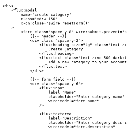
<
div
>
    <
flux
:
modal
        name
=
"create-category"
        class=
"md:w-150"
        x
-
on
:
close
=
"
$wire
.resetForm()"
    >
        <
form
 class=
"space-y-8"
 wire
:
submit
.
prevent
=
"sa
            {{
--
 header
 --
}}
            <
div
 class=
"space-y-2"
>
                <
flux
:
heading
 size
=
"lg"
 class=
"text-zin
                    Create
 Category
                </
flux
:
heading
>
                <
flux
:
text
 class=
"text-zinc-500 dark:te
                    Add
 a
 new
 category
 to
 your
 account
                </
flux
:
text
>
            </
div
>
            {{
--
 form
 field
 --
}}
            <
div
 class=
"space-y-6"
>
                <
flux
:
input
                    label
=
"Name"
                    placeholder
=
"Enter category name"
                    wire
:
model
=
"form.name"
                />
                <
flux
:
textarea
                    label
=
"Description"
                    placeholder
=
"Enter category descrip
                    wire
:
model
=
"form.description"