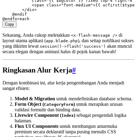
            class=
"{{ 
$bgColor
 }} fixed top-4 right-4 z
            <
span
 class=
"font-medium"
>
{{ 
ucfirst
(
$type
)
        </
div
>
    @endif
@endforeach
Copy
Sekarang, Anda cukup meletakkan
di
<x-flash-message />
layout utama aplikasi (
), dan setiap notifikasi sukses
app.blade.php
yang dikirim lewat
akan muncul
session()->flash('success')
secara elegan dengan animasi halus di pojok kanan bawah!
Ringkasan Alur Kerja
#
Dengan kombinasi ini, alur kerja pengembangan Anda menjadi
sangat efisien:
Model & Migration
untuk mendefinisikan database schema.
Form Object (
)
untuk merapikan urusan
CategoryForm
validasi formulir dan binding data.
Livewire Component (
)
sebagai pengendali logika
Index
halaman.
Flux UI Components
untuk membangun antarmuka
premium secara deklaratif tanpa pusing menulis CSS