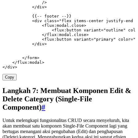
                />
            </
div
>
            {{
--
 footer
 --
}}
            <
div
 class=
"flex items-center justify-end g
                <
flux
:
modal
.
close
>
                    <
flux
:
button
 variant
=
"outline"
 colo
                </
flux
:
modal
.
close
>
                <
flux
:
button
 variant
=
"primary"
 color
=
"p
            </
div
>
        </
form
>
    </
flux
:
modal
>
</
div
>
Copy
Langkah 7: Membuat Komponen Edit &
Delete Category (Single-File
Component)
#
Untuk melengkapi fungsionalitas CRUD secara menyeluruh, kita
akan membuat satu komponen Single-File Component lagi yang
bertugas menangani aksi pengubahan (Edit) dan penghapusan
(Delete) kategori. Menggabungkan kedua aksi ini sangat efisien