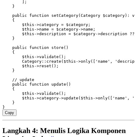
        ];
    }
    public
 function
 setCategory
(
Category
 $category)
:
 vo
    {
        $this
->
category 
=
 $category;
        $this
->
name 
=
 $category
->
name;
        $this
->
description 
=
 $category
->
description 
??
 
    }
    public
 function
 store
()
    {
        $this
->
validate
()
;
        Category
::
create
(
$this
->
only
(
[
'name'
,
 'descript
        $this
->
reset
()
;
    }
    // update
    public
 function
 update
()
    {
        $this
->
validate
()
;
        $this
->
category
->
update
(
$this
->
only
(
[
'name'
,
 'd
    }
}
Copy
Langkah 4: Menulis Logika Komponen