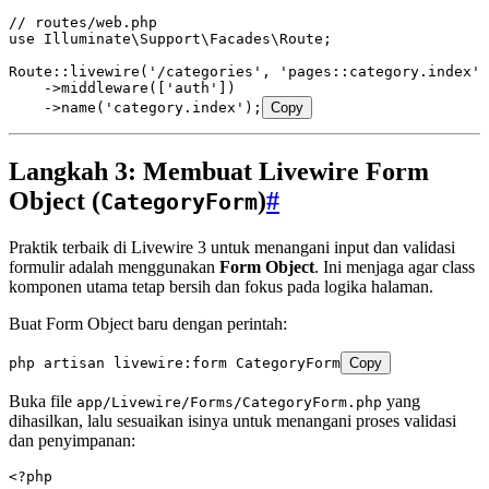
// routes/web.php
use
 Illuminate
\
Support
\
Facades
\
Route
;
Route
::
livewire
(
'/categories'
,
 'pages::category.index'
)
    ->
middleware
(
[
'auth'
]
)
    ->
name
(
'category.index'
)
;
Copy
Langkah 3: Membuat Livewire Form
Object (
)
#
CategoryForm
Praktik terbaik di Livewire 3 untuk menangani input dan validasi
formulir adalah menggunakan
Form Object
. Ini menjaga agar class
komponen utama tetap bersih dan fokus pada logika halaman.
Buat Form Object baru dengan perintah:
php
 artisan
 livewire:form
 CategoryForm
Copy
Buka file
yang
app/Livewire/Forms/CategoryForm.php
dihasilkan, lalu sesuaikan isinya untuk menangani proses validasi
dan penyimpanan:
<?
php