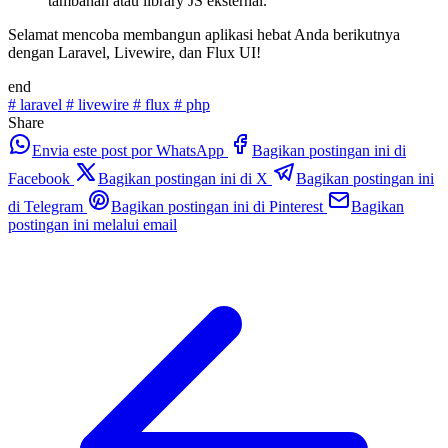
tambahan atau library JS eksternal.
Selamat mencoba membangun aplikasi hebat Anda berikutnya
dengan Laravel, Livewire, dan Flux UI!
end
#
laravel
#
livewire
#
flux
#
php
Share
Envia este post por WhatsApp
Bagikan postingan ini di
Facebook
Bagikan postingan ini di X
Bagikan postingan ini
di Telegram
Bagikan postingan ini di Pinterest
Bagikan
postingan ini melalui email