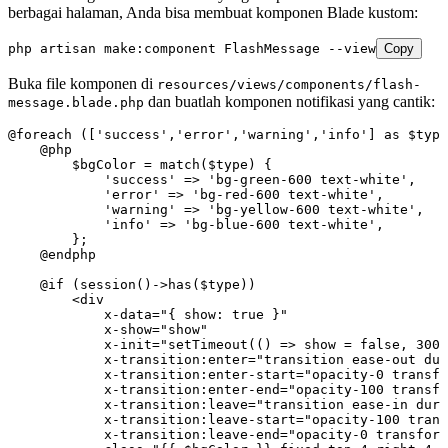
berbagai halaman, Anda bisa membuat komponen Blade kustom:
php
 artisan
 make:component
 FlashMessage
 --view
Copy
Buka file komponen di
resources/views/components/flash-
dan buatlah komponen notifikasi yang cantik:
message.blade.php
@foreach
 ([
'success'
,
'error'
,
'warning'
,
'info'
] 
as
 $type
    @
php
        $bgColor 
=
 match
($type) {
            'success'
 =>
 'bg-green-600 text-white'
,
            'error'
 =>
 'bg-red-600 text-white'
,
            'warning'
 =>
 'bg-yellow-600 text-white'
,
            'info'
 =>
 'bg-blue-600 text-white'
,
        };
    @
endphp
    @if
 (
session
()
->
has
(
$type
)
)
        <
div
            x
-
data
=
"{ show: true }"
            x
-
show
=
"show"
            x
-
init
=
"setTimeout(() => show = false, 3000
            x
-
transition
:
enter
=
"transition ease-out dur
            x
-
transition
:
enter
-
start
=
"opacity-0 transfo
            x
-
transition
:
enter
-
end
=
"opacity-100 transfo
            x
-
transition
:
leave
=
"transition ease-in dura
            x
-
transition
:
leave
-
start
=
"opacity-100 trans
            x
-
transition
:
leave
-
end
=
"opacity-0 transform