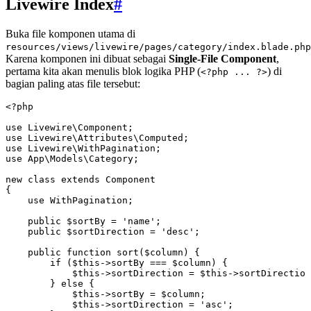
Livewire Index
#
Buka file komponen utama di
resources/views/livewire/pages/category/index.blade.php
Karena komponen ini dibuat sebagai
Single-File Component
,
pertama kita akan menulis blok logika PHP (
) di
<?php ... ?>
bagian paling atas file tersebut:
<?
php
use
 Livewire
\
Component
;
use
 Livewire
\
Attributes
\
Computed
;
use
 Livewire
\
WithPagination
;
use
 App
\
Models
\
Category
;
new
 class
 extends
 Component
{
    use
 WithPagination
;
    public
 $sortBy 
=
 'name'
;
    public
 $sortDirection 
=
 'desc'
;
    public
 function
 sort
($column) {
        if
 (
$this
->
sortBy 
===
 $column) {
            $this
->
sortDirection 
=
 $this
->
sortDirection
        } 
else
 {
            $this
->
sortBy 
=
 $column;
            $this
->
sortDirection 
=
 'asc'
;