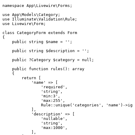
namespace
 App
\
Livewire
\
Forms
;
use
 App
\
Models
\
Category
;
use
 Illuminate
\
Validation
\
Rule
;
use
 Livewire
\
Form
;
class
 CategoryForm
 extends
 Form
{
    public
 string
 $name 
=
 ''
;
    public
 string
 $description 
=
 ''
;
    public
 ?
Category
 $category 
=
 null
;
    public
 function
 rules
()
:
 array
    {
        return
 [
            'name'
 =>
 [
                'required'
,
                'string'
,
                'min:3'
,
                'max:255'
,
                Rule
::
unique
(
'categories'
,
 'name'
)
->
ign
            ]
,
            'description'
 =>
 [
                'nullable'
,
                'string'
,
                'max:1000'
,
            ]
,