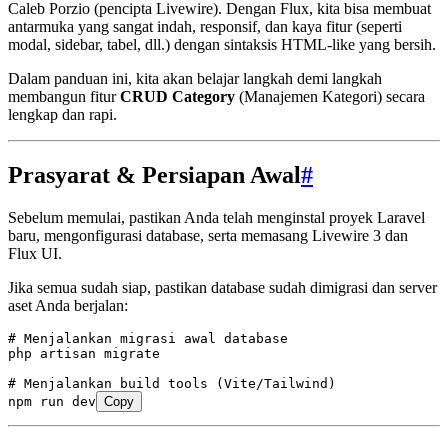
Caleb Porzio (pencipta Livewire). Dengan Flux, kita bisa membuat
antarmuka yang sangat indah, responsif, dan kaya fitur (seperti
modal, sidebar, tabel, dll.) dengan sintaksis HTML-like yang bersih.
Dalam panduan ini, kita akan belajar langkah demi langkah
membangun fitur
CRUD Category
(Manajemen Kategori) secara
lengkap dan rapi.
Prasyarat & Persiapan Awal
#
Sebelum memulai, pastikan Anda telah menginstal proyek Laravel
baru, mengonfigurasi database, serta memasang Livewire 3 dan
Flux UI.
Jika semua sudah siap, pastikan database sudah dimigrasi dan server
aset Anda berjalan:
# Menjalankan migrasi awal database
php
 artisan
 migrate
# Menjalankan build tools (Vite/Tailwind)
npm
 run
 dev
Copy