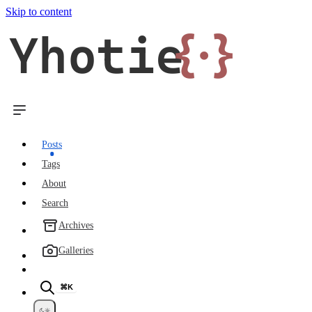
Skip to content
Yhotie
{·}
Posts
Tags
About
Search
Archives
Galleries
⌘K