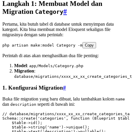
Langkah 1: Membuat Model dan
Migration
#
Category
Pertama, kita butuh tabel di database untuk menyimpan data
kategori. Kita bisa membuat model Eloquent sekaligus file
migrasinya dengan satu perintah:
php
 artisan
 make:model
 Category
 -m
Copy
Perintah di atas akan menghasilkan dua file penting:
Model
:
app/Models/Category.php
Migration
:
database/migrations/xxxx_xx_xx_create_categories_t
1. Konfigurasi Migration
#
Buka file migration yang baru dibuat, lalu tambahkan kolom
name
dan
seperti di bawah ini:
description
// database/migrations/xxxx_xx_xx_create_categories_tab
Schema
::
create
(
'categories'
,
 function
 (
Blueprint
 $table
    $table
->
id
()
;
    $table
->
string
(
'name'
)
->
unique
()
;
    $table
->
text
(
'description'
)
->
nullable
()
;