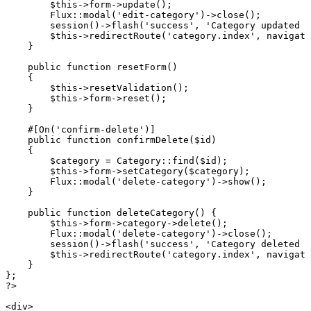
        $this
->
form
->
update
()
;
        Flux
::
modal
(
'edit-category'
)
->
close
()
;
        session
()
->
flash
(
'success'
,
 'Category updated s
        $this
->
redirectRoute
(
'category.index'
,
 navigate
    }
    public
 function
 resetForm
()
    {
        $this
->
resetValidation
()
;
        $this
->
form
->
reset
()
;
    }
    #[
On
(
'confirm-delete'
)
]
    public
 function
 confirmDelete
($id)
    {
        $category 
=
 Category
::
find
(
$id
)
;
        $this
->
form
->
setCategory
(
$category
)
;
        Flux
::
modal
(
'delete-category'
)
->
show
()
;
    }
    public
 function
 deleteCategory
() {
        $this
->
form
->
category
->
delete
()
;
        Flux
::
modal
(
'delete-category'
)
->
close
()
;
        session
()
->
flash
(
'success'
,
 'Category deleted s
        $this
->
redirectRoute
(
'category.index'
,
 navigate
    }
};
?>
<
div
>