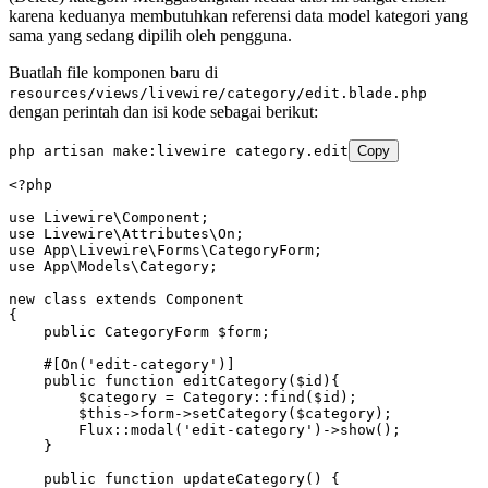
karena keduanya membutuhkan referensi data model kategori yang
sama yang sedang dipilih oleh pengguna.
Buatlah file komponen baru di
resources/views/livewire/category/edit.blade.php
dengan perintah dan isi kode sebagai berikut:
php
 artisan
 make:livewire
 category.edit
Copy
<?
php
use
 Livewire
\
Component
;
use
 Livewire
\
Attributes
\
On
;
use
 App
\
Livewire
\
Forms
\
CategoryForm
;
use
 App
\
Models
\
Category
;
new
 class
 extends
 Component
{
    public
 CategoryForm
 $form;
    #[
On
(
'edit-category'
)
]
    public
 function
 editCategory
($id){
        $category 
=
 Category
::
find
(
$id
)
;
        $this
->
form
->
setCategory
(
$category
)
;
        Flux
::
modal
(
'edit-category'
)
->
show
()
;
    }
    public
 function
 updateCategory
() {