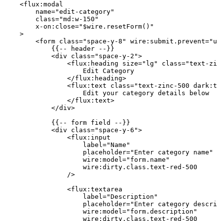
    <
flux
:
modal
        name
=
"edit-category"
        class=
"md:w-150"
        x
-
on
:
close
=
"
$wire
.resetForm()"
    >
        <
form
 class=
"space-y-8"
 wire
:
submit
.
prevent
=
"up
            {{
--
 header
 --
}}
            <
div
 class=
"space-y-2"
>
                <
flux
:
heading
 size
=
"lg"
 class=
"text-zin
                    Edit
 Category
                </
flux
:
heading
>
                <
flux
:
text
 class=
"text-zinc-500 dark:te
                    Edit
 your
 category
 details
 below
                </
flux
:
text
>
            </
div
>
            {{
--
 form
 field
 --
}}
            <
div
 class=
"space-y-6"
>
                <
flux
:
input
                    label
=
"Name"
                    placeholder
=
"Enter category name"
                    wire
:
model
=
"form.name"
                    wire
:
dirty
.
class
.
text
-
red
-
500
                />
                <
flux
:
textarea
                    label
=
"Description"
                    placeholder
=
"Enter category descrip
                    wire
:
model
=
"form.description"
                    wire
:
dirty
.
class
.
text
-
red
-
500