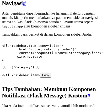
Navigasi
#
Agar pengguna dapat berpindah ke halaman Kategori dengan
mudah, kita perlu mendaftarkannya pada menu sidebar navigasi
utama aplikasi Anda (biasanya berada di layout utama seperti
atau komponen sidebar khusus).
layouts.app
Tambahkan baris berikut di dalam komponen sidebar Anda:
<
flux
:
sidebar
.
item
 icon
=
"folder"
	:
href
=
"route('category.index')"
	:
current
=
"request()->routeIs('category.index')"
	wire
:
navigate
>
{{ 
__
(
'Category'
)
 }}
</
flux
:
sidebar
.
item
>
Copy
Tips Tambahan: Membuat Komponen
Notifikasi (Flash Message) Kustom
#
Jika Anda ingin notifikasi sukses yang tampil lebih modular di