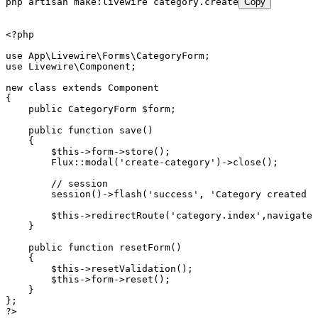
php
 artisan
 make:livewire
 category.create
Copy
<?
php
use
 App
\
Livewire
\
Forms
\
CategoryForm
;
use
 Livewire
\
Component
;
new
 class
 extends
 Component
{
    public
 CategoryForm
 $form;
    public
 function
 save
()
    {
        $this
->
form
->
store
()
;
        Flux
::
modal
(
'create-category'
)
->
close
()
;
        // session
        session
()
->
flash
(
'success'
,
 'Category created s
        $this
->
redirectRoute
(
'category.index'
,
navigate
:
    }
    public
 function
 resetForm
()
    {
        $this
->
resetValidation
()
;
        $this
->
form
->
reset
()
;
    }
};
?>