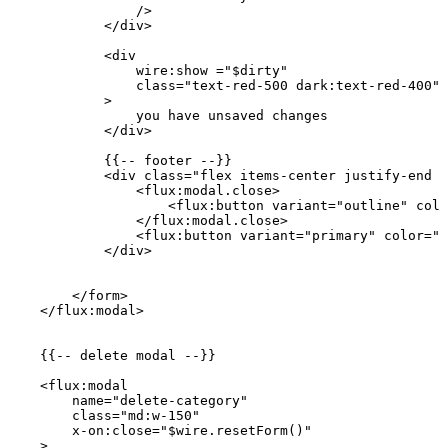
                />
            </
div
>
            <
div
                wire
:
show
 =
"
$dirty
"
                class=
"text-red-500 dark:text-red-400"
            >
                you
 have
 unsaved
 changes
            </
div
>
            {{
--
 footer
 --
}}
            <
div
 class=
"flex items-center justify-end g
                <
flux
:
modal
.
close
>
                    <
flux
:
button
 variant
=
"outline"
 colo
                </
flux
:
modal
.
close
>
                <
flux
:
button
 variant
=
"primary"
 color
=
"p
            </
div
>
        </
form
>
    </
flux
:
modal
>
    {{
--
 delete
 modal
 --
}}
    <
flux
:
modal
        name
=
"delete-category"
        class=
"md:w-150"
        x
-
on
:
close
=
"
$wire
.resetForm()"
    >