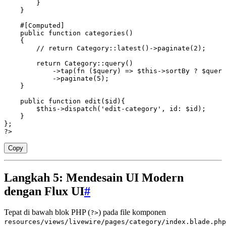
        }
    }
    #[
Computed
]
    public
 function
 categories
()
    {
        // return Category::latest()->paginate(2);
        return
 Category
::
query
()
            ->
tap
(
fn
 ($query) => 
$this
->
sortBy 
?
 $query
            ->
paginate
(
5
)
;
    }
    public
 function
 edit
($id){
        $this
->
dispatch
(
'edit-category'
,
 id
:
 $id
)
;
    }
};
?>
Copy
Langkah 5: Mendesain UI Modern
dengan Flux UI
#
Tepat di bawah blok PHP (
) pada file komponen
?>
resources/views/livewire/pages/category/index.blade.php