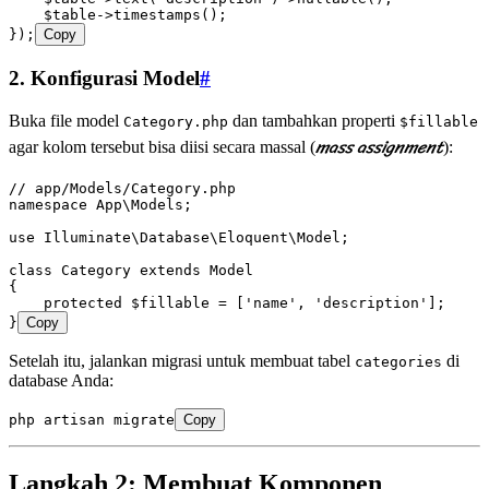
    $table
->
timestamps
()
;
}
)
;
Copy
2. Konfigurasi Model
#
Buka file model
dan tambahkan properti
Category.php
$fillable
mass assignment
agar kolom tersebut bisa diisi secara massal (
):
// app/Models/Category.php
namespace
 App
\
Models
;
use
 Illuminate
\
Database
\
Eloquent
\
Model
;
class
 Category
 extends
 Model
{
    protected
 $fillable 
=
 [
'name'
,
 'description'
];
}
Copy
Setelah itu, jalankan migrasi untuk membuat tabel
di
categories
database Anda:
php
 artisan
 migrate
Copy
Langkah 2: Membuat Komponen