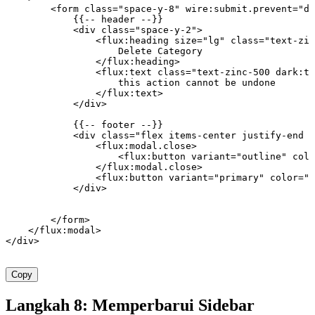
        <
form
 class=
"space-y-8"
 wire
:
submit
.
prevent
=
"de
            {{
--
 header
 --
}}
            <
div
 class=
"space-y-2"
>
                <
flux
:
heading
 size
=
"lg"
 class=
"text-zin
                    Delete
 Category
                </
flux
:
heading
>
                <
flux
:
text
 class=
"text-zinc-500 dark:te
                    this
 action
 cannot
 be
 undone
                </
flux
:
text
>
            </
div
>
            {{
--
 footer
 --
}}
            <
div
 class=
"flex items-center justify-end g
                <
flux
:
modal
.
close
>
                    <
flux
:
button
 variant
=
"outline"
 colo
                </
flux
:
modal
.
close
>
                <
flux
:
button
 variant
=
"primary"
 color
=
"d
            </
div
>
        </
form
>
    </
flux
:
modal
>
</
div
>
Copy
Langkah 8: Memperbarui Sidebar