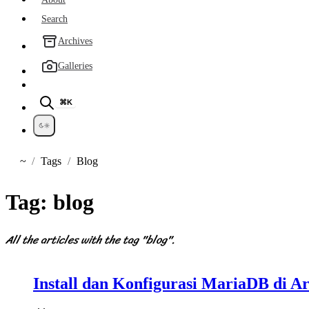
Search
Archives
Galleries
⌘K
~
Tags
Blog
Home
Tag:
blog
All the articles with the tag "blog".
Install dan Konfigurasi MariaDB di A