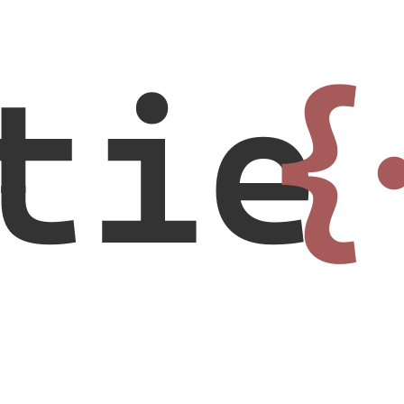
tie
{