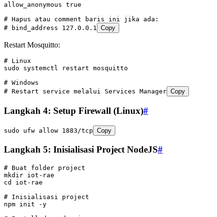
allow_anonymous true
# Hapus atau comment baris ini jika ada:
# bind_address 127.0.0.1
Copy
Restart Mosquitto:
# Linux
sudo
 systemctl
 restart
 mosquitto
# Windows
# Restart service melalui Services Manager
Copy
Langkah 4: Setup Firewall (Linux)
#
sudo
 ufw
 allow
 1883/tcp
Copy
Langkah 5: Inisialisasi Project NodeJS
#
# Buat folder project
mkdir
 iot-rae
cd
 iot-rae
# Inisialisasi project
npm
 init
 -y