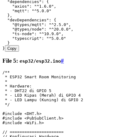
  "dependencies"
:
 {
    "axios"
:
 "^1.6.0"
,
    "mqtt"
:
 "^5.0.0"
  }
,
  "devDependencies"
:
 {
    "@types/mqtt"
:
 "^2.5.0"
,
    "@types/node"
:
 "^20.0.0"
,
    "ts-node"
:
 "^10.9.0"
,
    "typescript"
:
 "^5.0.0"
  }
}
Copy
File 5:
#
esp32/esp32.ino
/**
 * ESP32 Smart Room Monitoring
 * 
 * Hardware:
 * - DHT22 di GPIO 5
 * - LED Kipas (Merah) di GPIO 4
 * - LED Lampu (Kuning) di GPIO 2
 */
#include
 <DHT.h>
#include
 <PubSubClient.h>
#include
 <WiFi.h>
// ======================
// Konfigurasi Hardware