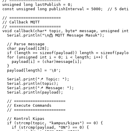
// ======================
unsigned
 long
 lastPublish 
=
 0
;
const
 unsigned
 long
 publishInterval 
=
 5000
;
  // 5 detik
// ======================
// Callback MQTT
// ======================
void
 callback
(
char*
 topic
,
 byte
*
 message
,
 unsigned
 int
 
  Serial
.
println
(
"
\n
📩 MQTT Message Masuk"
);
  // Parse message
  char
 payload
[
128
];
  if
 (length 
>=
 sizeof
(payload)) length 
=
 sizeof
(payloa
  for
 (
unsigned
 int
 i 
=
 0
; i 
<
 length; i
++
) {
    payload
[i] 
=
 (
char
)
message
[i];
  }
  payload
[length] 
=
 '
\0
'
;
  Serial
.
print
(
"📌 Topic: "
);
  Serial
.
println
(topic);
  Serial
.
print
(
"📌 Message: "
);
  Serial
.
println
(payload);
  // ======================
  // Execute Commands
  // ======================
  // Kontrol Kipas
  if
 (
strcmp
(topic
,
 "kampus/kipas"
) 
==
 0
) {
    if
 (
strcmp
(payload
,
 "ON"
) 
==
 0
) {