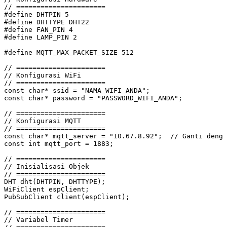
// ======================
#define
 DHTPIN
 5
#define
 DHTTYPE
 DHT22
#define
 FAN_PIN
 4
#define
 LAMP_PIN
 2
#define
 MQTT_MAX_PACKET_SIZE
 512
// ======================
// Konfigurasi WiFi
// ======================
const
 char*
 ssid 
=
 "NAMA_WIFI_ANDA"
;
const
 char*
 password 
=
 "PASSWORD_WIFI_ANDA"
;
// ======================
// Konfigurasi MQTT
// ======================
const
 char*
 mqtt_server 
=
 "10.67.8.92"
;
  // Ganti denga
const
 int
 mqtt_port 
=
 1883
;
// ======================
// Inisialisasi Objek
// ======================
DHT
 dht
(
DHTPIN
,
 DHTTYPE
);
WiFiClient espClient;
PubSubClient
 client
(
espClient
);
// ======================
// Variabel Timer