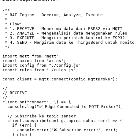
/**
 * RAE Engine - Receive, Analyze, Execute
 * 
 * Flow:
 * 1. RECEIVE - Menerima data dari ESP32 via MQTT
 * 2. ANALYZE - Menganalisis data menggunakan rules
 * 3. EXECUTE - Mengirim perintah kontrol ke ESP32
 * 4. SEND - Mengirim data ke ThingsBoard untuk monitor
 */
import
 mqtt 
from
 "mqtt"
;
import
 axios 
from
 "axios"
;
import
 config 
from
 "./config.js"
;
import
 rules 
from
 "./rules.js"
;
const
 client
 =
 mqtt
.
connect
(
config
.mqttBroker);
// ======================
// RECEIVE
// ======================
client
.
on
(
"connect"
,
 () 
=>
 {
  console
.
log
(
"✅ Edge Connected to MQTT Broker"
);
  // Subscribe ke topic sensor
  client
.
subscribe
(
config
.
topics
.suhu
,
 (
err
) 
=>
 {
    if
 (err) {
      console
.
error
(
"❌ Subscribe error:"
,
 err);
    } 
else
 {