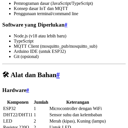
Pemrograman dasar (JavaScript/TypeScript)
Konsep dasar IoT dan MQTT
Penggunaan terminal/command line
Software yang Diperlukan
#
Node.js (v18 atau lebih baru)
TypeScript
MQTT Client (mosquitto_pub/mosquitto_sub)
Arduino IDE (untuk ESP32)
Git (opsional)
🛠️ Alat dan Bahan
#
Hardware
#
Komponen
Jumlah
Keterangan
ESP32
1
Microcontroller dengan WiFi
DHT22/DHT11
1
Sensor suhu dan kelembaban
LED
2
Merah (kipas), Kuning (lampu)
Resistor 220Ω
2
Untuk LED