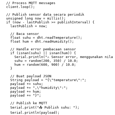
  // Process MQTT messages
  client
.
loop
();
  // Publish sensor data secara periodik
  unsigned
 long
 now 
=
 millis
();
  if
 (now 
-
 lastPublish 
>=
 publishInterval) {
    lastPublish 
=
 now;
    // Baca sensor
    float
 suhu 
=
 dht
.
readTemperature
();
    float
 hum 
=
 dht
.
readHumidity
();
    // Handle error pembacaan sensor
    if
 (
isnan
(suhu) 
||
 isnan
(hum)) {
      Serial
.
println
(
"⚠️ Sensor error, menggunakan nila
      suhu 
=
 random
(
200
,
 350
) 
/
 10.0
;
      hum 
=
 random
(
600
,
 900
) 
/
 10.0
;
    }
    // Buat payload JSON
    String payload 
=
 "{
\"
temperature
\"
:"
;
    payload 
+=
 suhu;
    payload 
+=
 ",
\"
humidity
\"
:"
;
    payload 
+=
 hum;
    payload 
+=
 "}"
;
    // Publish ke MQTT
    Serial
.
print
(
"📤 Publish suhu: "
);
    Serial
.
println
(payload);