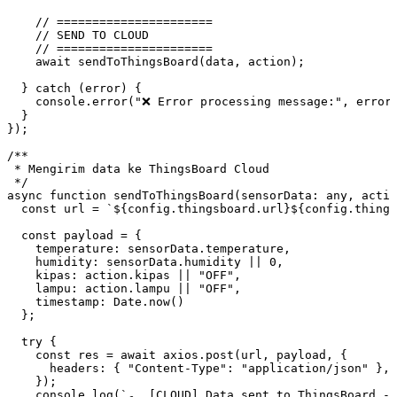
    // ======================
    // SEND TO CLOUD
    // ======================
    await
 sendToThingsBoard
(data
,
 action);
  } 
catch
 (error) {
    console
.
error
(
"❌ Error processing message:"
,
 error
  }
});
/**
 * Mengirim data ke ThingsBoard Cloud
 */
async
 function
 sendToThingsBoard
(
sensorData
:
 any
,
 actio
  const
 url
 =
 `
${
config
.
thingsboard
.
url
}${
config
.
things
  const
 payload
 =
 {
    temperature
:
 sensorData
.temperature
,
    humidity
:
 sensorData
.humidity 
||
 0
,
    kipas
:
 action
.kipas 
||
 "OFF"
,
    lampu
:
 action
.lampu 
||
 "OFF"
,
    timestamp
:
 Date
.
now
()
  };
  try
 {
    const
 res
 =
 await
 axios
.
post
(url
,
 payload
,
 {
      headers
:
 { 
"Content-Type"
:
 "application/json"
 }
,
    });
    console
.
log
(
`☁️  [CLOUD] Data sent to ThingsBoard -