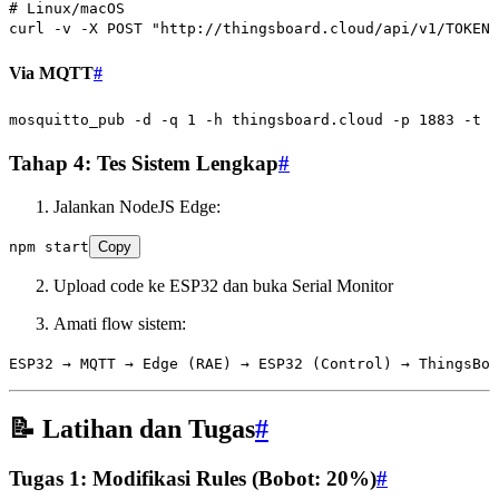
# Linux/macOS
curl
 -v
 -X
 POST
 "http://thingsboard.cloud/api/v1/TOKEN_
Via MQTT
#
mosquitto_pub
 -d
 -q
 1
 -h
 thingsboard.cloud
 -p
 1883
 -t
 "
Tahap 4: Tes Sistem Lengkap
#
Jalankan NodeJS Edge:
npm
 start
Copy
Upload code ke ESP32 dan buka Serial Monitor
Amati flow sistem:
ESP32 → MQTT → Edge (RAE) → ESP32 (Control) → ThingsBoa
📝 Latihan dan Tugas
#
Tugas 1: Modifikasi Rules (Bobot: 20%)
#