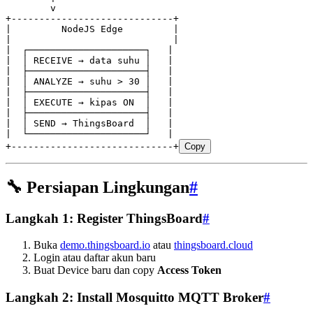
        v
+-----------------------------+
|         NodeJS Edge         |
|                             |
|  ┌─────────────────────┐   |
|  │ RECEIVE → data suhu │   |
|  ├─────────────────────┤   |
|  │ ANALYZE → suhu > 30 │   |
|  ├─────────────────────┤   |
|  │ EXECUTE → kipas ON  │   |
|  ├─────────────────────┤   |
|  │ SEND → ThingsBoard  │   |
|  └─────────────────────┘   |
+-----------------------------+
Copy
🔧 Persiapan Lingkungan
#
Langkah 1: Register ThingsBoard
#
Buka
demo.thingsboard.io
atau
thingsboard.cloud
Login atau daftar akun baru
Buat Device baru dan copy
Access Token
Langkah 2: Install Mosquitto MQTT Broker
#