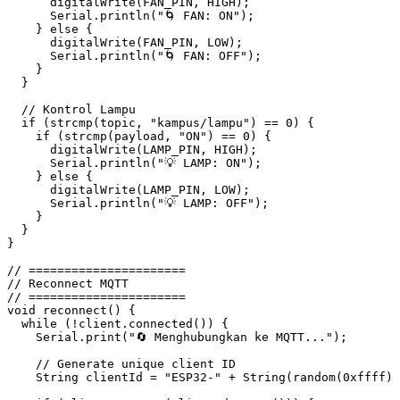
      digitalWrite
(FAN_PIN
,
 HIGH);
      Serial
.
println
(
"🌀 FAN: ON"
);
    } 
else
 {
      digitalWrite
(FAN_PIN
,
 LOW);
      Serial
.
println
(
"🌀 FAN: OFF"
);
    }
  }
  // Kontrol Lampu
  if
 (
strcmp
(topic
,
 "kampus/lampu"
) 
==
 0
) {
    if
 (
strcmp
(payload
,
 "ON"
) 
==
 0
) {
      digitalWrite
(LAMP_PIN
,
 HIGH);
      Serial
.
println
(
"💡 LAMP: ON"
);
    } 
else
 {
      digitalWrite
(LAMP_PIN
,
 LOW);
      Serial
.
println
(
"💡 LAMP: OFF"
);
    }
  }
}
// ======================
// Reconnect MQTT
// ======================
void
 reconnect
() {
  while
 (
!
client
.
connected
()) {
    Serial
.
print
(
"🔄 Menghubungkan ke MQTT..."
);
    // Generate unique client ID
    String clientId 
=
 "ESP32-"
 +
 String
(
random
(
0x
ffff
)
,