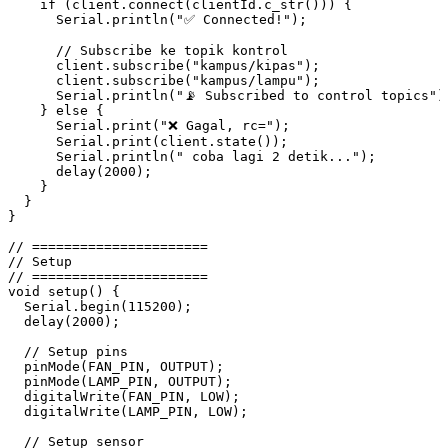
    if
 (
client
.
connect
(
clientId
.
c_str
())) {
      Serial
.
println
(
"✅ Connected!"
);
      // Subscribe ke topik kontrol
      client
.
subscribe
(
"kampus/kipas"
);
      client
.
subscribe
(
"kampus/lampu"
);
      Serial
.
println
(
"📡 Subscribed to control topics"
)
    } 
else
 {
      Serial
.
print
(
"❌ Gagal, rc="
);
      Serial
.
print
(
client
.
state
());
      Serial
.
println
(
" coba lagi 2 detik..."
);
      delay
(
2000
);
    }
  }
}
// ======================
// Setup
// ======================
void
 setup
() {
  Serial
.
begin
(
115200
);
  delay
(
2000
);
  // Setup pins
  pinMode
(FAN_PIN
,
 OUTPUT);
  pinMode
(LAMP_PIN
,
 OUTPUT);
  digitalWrite
(FAN_PIN
,
 LOW);
  digitalWrite
(LAMP_PIN
,
 LOW);
  // Setup sensor