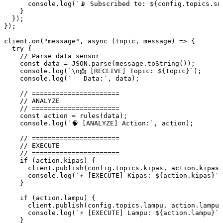
      console
.
log
(
`📡 Subscribed to: 
${
config
.
topics
.
su
    }
  });
});
client
.
on
(
"message"
,
 async
 (
topic
,
 message
) 
=>
 {
  try
 {
    // Parse data sensor
    const
 data
 =
 JSON
.
parse
(
message
.
toString
());
    console
.
log
(
`
\n
📩 [RECEIVE] Topic: 
${
topic
}
`
);
    console
.
log
(
`   Data:`
,
 data);
    // ======================
    // ANALYZE
    // ======================
    const
 action
 =
 rules
(data);
    console
.
log
(
`🧠 [ANALYZE] Action:`
,
 action);
    // ======================
    // EXECUTE
    // ======================
    if
 (
action
.kipas) {
      client
.
publish
(
config
.
topics
.kipas
,
 action
.kipas)
      console
.
log
(
`⚡ [EXECUTE] Kipas: 
${
action
.
kipas
}
`
)
    }
    if
 (
action
.lampu) {
      client
.
publish
(
config
.
topics
.lampu
,
 action
.lampu)
      console
.
log
(
`⚡ [EXECUTE] Lampu: 
${
action
.
lampu
}
`
)
    }