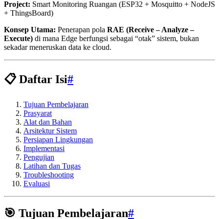
Project:
Smart Monitoring Ruangan (ESP32 + Mosquitto + NodeJS
+ ThingsBoard)
Konsep Utama:
Penerapan pola
RAE (Receive – Analyze –
Execute)
di mana Edge berfungsi sebagai “otak” sistem, bukan
sekadar meneruskan data ke cloud.
📋 Daftar Isi
#
Tujuan Pembelajaran
Prasyarat
Alat dan Bahan
Arsitektur Sistem
Persiapan Lingkungan
Implementasi
Pengujian
Latihan dan Tugas
Troubleshooting
Evaluasi
🎯 Tujuan Pembelajaran
#