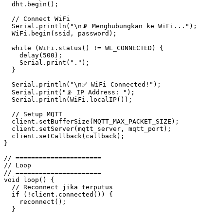
  dht
.
begin
();
  // Connect WiFi
  Serial
.
println
(
"
\n
📡 Menghubungkan ke WiFi..."
);
  WiFi
.
begin
(ssid
,
 password);
  while
 (
WiFi
.
status
() 
!=
 WL_CONNECTED) {
    delay
(
500
);
    Serial
.
print
(
"."
);
  }
  Serial
.
println
(
"
\n
✅ WiFi Connected!"
);
  Serial
.
print
(
"📡 IP Address: "
);
  Serial
.
println
(
WiFi
.
localIP
());
  // Setup MQTT
  client
.
setBufferSize
(MQTT_MAX_PACKET_SIZE);
  client
.
setServer
(mqtt_server
,
 mqtt_port);
  client
.
setCallback
(callback);
}
// ======================
// Loop
// ======================
void
 loop
() {
  // Reconnect jika terputus
  if
 (
!
client
.
connected
()) {
    reconnect
();
  }