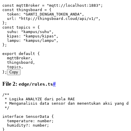
const
 mqttBroker
 =
 "mqtt://localhost:1883"
;
const
 thingsboard
 =
 {
  token
:
 "GANTI_DENGAN_TOKEN_ANDA"
,
  url
:
 "http://thingsboard.cloud/api/v1/"
,
};
const
 topics
 =
 {
  suhu
:
 "kampus/suhu"
,
  kipas
:
 "kampus/kipas"
,
  lampu
:
 "kampus/lampu"
,
};
export
 default
 {
  mqttBroker
,
  thingsboard
,
  topics
,
}
;
Copy
File 2:
#
edge/rules.ts
/**
 * Logika ANALYZE dari pola RAE
 * Menganalisis data sensor dan menentukan aksi yang di
 */
interface
 SensorData
 {
  temperature
:
 number
;
  humidity
?:
 number
;
}