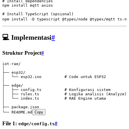
# Install dependencies
npm
 install
 mqtt
 axios
# Install TypeScript (opsional)
npm
 install
 -D
 typescript
 @types/node
 @types/mqtt
 ts-no
💻 Implementasi
#
Struktur Project
#
iot-rae/
│
├── esp32/
│   └── esp32.ino          # Code untuk ESP32
│
├── edge/
│   ├── config.ts          # Konfigurasi sistem
│   ├── rules.ts           # Logika analisis (Analyze)
│   └── index.ts           # RAE Engine utama
│
├── package.json
└── README.md
Copy
File 1:
#
edge/config.ts