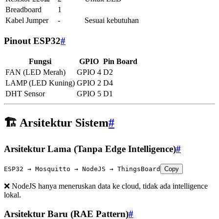
Breadboard
1
Kabel Jumper
-
Sesuai kebutuhan
Pinout ESP32
#
Fungsi
GPIO
Pin Board
FAN (LED Merah)
GPIO 4
D2
LAMP (LED Kuning)
GPIO 2
D4
DHT Sensor
GPIO 5
D1
🏗️ Arsitektur Sistem
#
Arsitektur Lama (Tanpa Edge Intelligence)
#
ESP32 → Mosquitto → NodeJS → ThingsBoard
Copy
❌ NodeJS hanya meneruskan data ke cloud, tidak ada intelligence
lokal.
Arsitektur Baru (RAE Pattern)
#