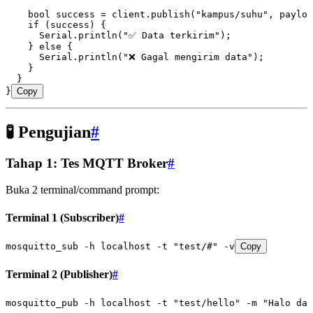
    bool
 success 
=
 client
.
publish
(
"kampus/suhu"
,
 payloa
    if
 (success) {
      Serial
.
println
(
"✅ Data terkirim"
);
    } 
else
 {
      Serial
.
println
(
"❌ Gagal mengirim data"
);
    }
  }
}
Copy
🧪 Pengujian
#
Tahap 1: Tes MQTT Broker
#
Buka 2 terminal/command prompt:
Terminal 1 (Subscriber)
#
mosquitto_sub
 -h
 localhost
 -t
 "test/#"
 -v
Copy
Terminal 2 (Publisher)
#
mosquitto_pub
 -h
 localhost
 -t
 "test/hello"
 -m
 "Halo dar