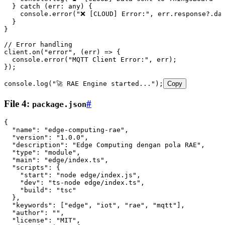
  } 
catch
 (
err
:
 any
) {
    console
.
error
(
"❌ [CLOUD] Error:"
,
 err
.
response
?.da
  }
}
// Error handling
client
.
on
(
"error"
,
 (
err
) 
=>
 {
  console
.
error
(
"MQTT Client Error:"
,
 err);
});
console
.
log
(
"🚀 RAE Engine started..."
);
Copy
File 4:
#
package.json
{
  "name"
:
 "edge-computing-rae"
,
  "version"
:
 "1.0.0"
,
  "description"
:
 "Edge Computing dengan pola RAE"
,
  "type"
:
 "module"
,
  "main"
:
 "edge/index.ts"
,
  "scripts"
:
 {
    "start"
:
 "node edge/index.js"
,
    "dev"
:
 "ts-node edge/index.ts"
,
    "build"
:
 "tsc"
  }
,
  "keywords"
:
 [
"edge"
,
 "iot"
,
 "rae"
,
 "mqtt"
]
,
  "author"
:
 ""
,
  "license"
:
 "MIT"
,