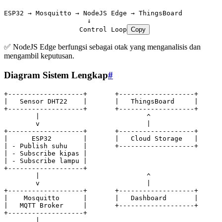
ESP32 → Mosquitto → NodeJS Edge → ThingsBoard
                     ↓
                   Control Loop
Copy
✅ NodeJS Edge berfungsi sebagai otak yang menganalisis dan
mengambil keputusan.
Diagram Sistem Lengkap
#
+-------------------+       +-------------------+
|   Sensor DHT22    |       |   ThingsBoard     |
+-------------------+       +-------------------+
        |                           ^
        v                           |
+-------------------+       +-------------------+
|      ESP32        |       |   Cloud Storage   |
| - Publish suhu    |       +-------------------+
| - Subscribe kipas |
| - Subscribe lampu |
+-------------------+
        |                           ^
        v                           |
+-------------------+       +-------------------+
|    Mosquitto      |       |   Dashboard       |
|   MQTT Broker     |       +-------------------+
+-------------------+
        |