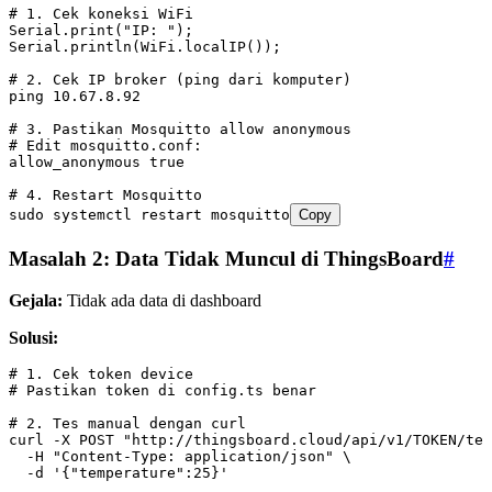
# 1. Cek koneksi WiFi
Serial.print(
"IP: "
);
Serial.println(WiFi.localIP(
));
# 2. Cek IP broker (ping dari komputer)
ping
 10.67.8.92
# 3. Pastikan Mosquitto allow anonymous
# Edit mosquitto.conf:
allow_anonymous
 true
# 4. Restart Mosquitto
sudo
 systemctl
 restart
 mosquitto
Copy
Masalah 2: Data Tidak Muncul di ThingsBoard
#
Gejala:
Tidak ada data di dashboard
Solusi:
# 1. Cek token device
# Pastikan token di config.ts benar
# 2. Tes manual dengan curl
curl
 -X
 POST
 "http://thingsboard.cloud/api/v1/TOKEN/tel
  -H
 "Content-Type: application/json"
 \
  -d
 '{"temperature":25}'