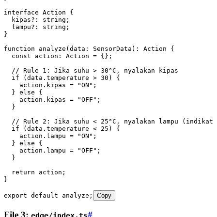
interface
 Action
 {
  kipas
?:
 string
;
  lampu
?:
 string
;
}
function
 analyze
(
data
:
 SensorData
)
:
 Action
 {
  const
 action
:
 Action
 =
 {};
  // Rule 1: Jika suhu > 30°C, nyalakan kipas
  if
 (
data
.temperature 
>
 30
) {
    action
.kipas 
=
 "ON"
;
  } 
else
 {
    action
.kipas 
=
 "OFF"
;
  }
  // Rule 2: Jika suhu < 25°C, nyalakan lampu (indikato
  if
 (
data
.temperature 
<
 25
) {
    action
.lampu 
=
 "ON"
;
  } 
else
 {
    action
.lampu 
=
 "OFF"
;
  }
  return
 action;
}
export
 default
 analyze;
Copy
File 3:
#
edge/index.ts