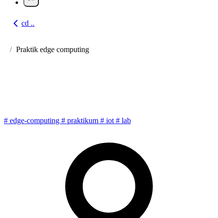
cd ..
Go back
Praktik edge computing
Praktikum: Implementasi
Dasar Edge Computing
#
edge-computing
#
praktikum
#
iot
#
lab