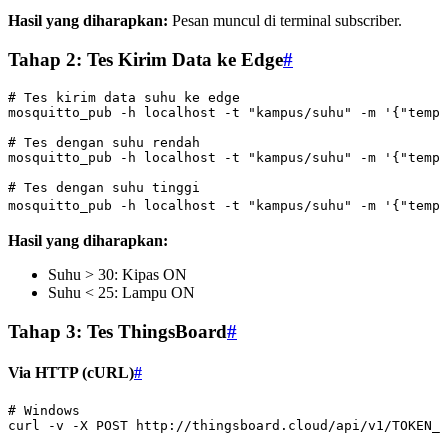
Hasil yang diharapkan:
Pesan muncul di terminal subscriber.
Tahap 2: Tes Kirim Data ke Edge
#
# Tes kirim data suhu ke edge
mosquitto_pub
 -h
 localhost
 -t
 "kampus/suhu"
 -m
 '{"tempe
# Tes dengan suhu rendah
mosquitto_pub
 -h
 localhost
 -t
 "kampus/suhu"
 -m
 '{"tempe
# Tes dengan suhu tinggi
mosquitto_pub
 -h
 localhost
 -t
 "kampus/suhu"
 -m
 '{"tempe
Hasil yang diharapkan:
Suhu > 30: Kipas ON
Suhu < 25: Lampu ON
Tahap 3: Tes ThingsBoard
#
Via HTTP (cURL)
#
# Windows
curl
 -v
 -X
 POST
 http://thingsboard.cloud/api/v1/TOKEN_A