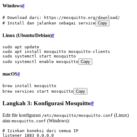
Windows
#
# Download dari: https://mosquitto.org/download/
# Install dan jalankan sebagai service
Copy
Linux (Ubuntu/Debian)
#
sudo
 apt
 update
sudo
 apt
 install
 mosquitto
 mosquitto-clients
sudo
 systemctl
 start
 mosquitto
sudo
 systemctl
 enable
 mosquitto
Copy
macOS
#
brew
 install
 mosquitto
brew
 services
 start
 mosquitto
Copy
Langkah 3: Konfigurasi Mosquitto
#
Edit file konfigurasi
(Linux)
/etc/mosquitto/mosquitto.conf
atau
(Windows):
mosquitto.conf
# Izinkan koneksi dari semua IP
listener 1883 0.0.0.0