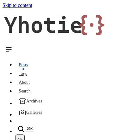
Skip to content
Yhotie
{·}
Posts
Tags
About
Search
Archives
Galleries
⌘K