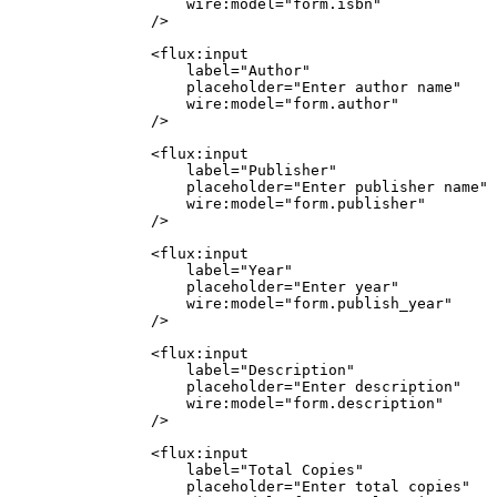
                    wire
:
model
=
"form.isbn"
                />
                <
flux
:
input
                    label
=
"Author"
                    placeholder
=
"Enter author name"
                    wire
:
model
=
"form.author"
                />
                <
flux
:
input
                    label
=
"Publisher"
                    placeholder
=
"Enter publisher name"
                    wire
:
model
=
"form.publisher"
                />
                <
flux
:
input
                    label
=
"Year"
                    placeholder
=
"Enter year"
                    wire
:
model
=
"form.publish_year"
                />
                <
flux
:
input
                    label
=
"Description"
                    placeholder
=
"Enter description"
                    wire
:
model
=
"form.description"
                />
                <
flux
:
input
                    label
=
"Total Copies"
                    placeholder
=
"Enter total copies"