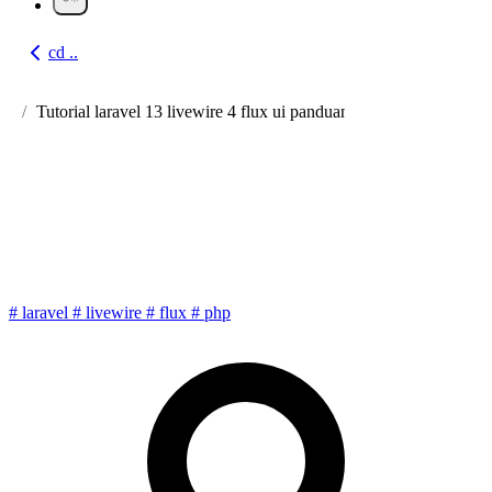
cd ..
Go back
Tutorial laravel 13 livewire 4 flux ui panduan lengkap crud book
Tutorial Laravel 13 + Livewire
4+ Flux UI: Panduan Lengkap
CRUD Book
#
laravel
#
livewire
#
flux
#
php