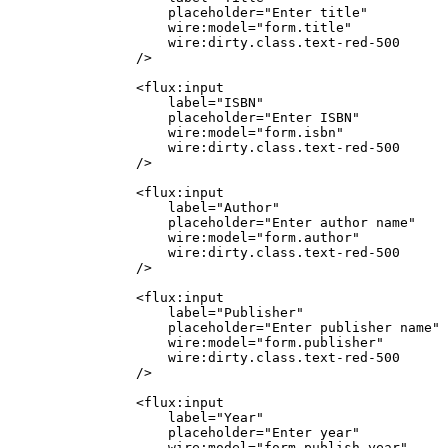
                    placeholder
=
"Enter title"
                    wire
:
model
=
"form.title"
                    wire
:
dirty
.
class
.
text
-
red
-
500
                />
                <
flux
:
input
                    label
=
"ISBN"
                    placeholder
=
"Enter ISBN"
                    wire
:
model
=
"form.isbn"
                    wire
:
dirty
.
class
.
text
-
red
-
500
                />
                <
flux
:
input
                    label
=
"Author"
                    placeholder
=
"Enter author name"
                    wire
:
model
=
"form.author"
                    wire
:
dirty
.
class
.
text
-
red
-
500
                />
                <
flux
:
input
                    label
=
"Publisher"
                    placeholder
=
"Enter publisher name"
                    wire
:
model
=
"form.publisher"
                    wire
:
dirty
.
class
.
text
-
red
-
500
                />
                <
flux
:
input
                    label
=
"Year"
                    placeholder
=
"Enter year"
                    wire
:
model
=
"form.publish_year"