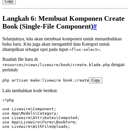
Copy
Langkah 6: Membuat Komponen Create
Book (Single-File Component)
#
Selanjutnya, kita akan membuat komponen untuk menambahkan
buku baru. Kita juga akan mengambil data Kategori untuk
ditampilkan sebagai opsi pada input
.
<flux:select>
Buatlah file baru di
dengan
resources/views/livewire/book/create.blade.php
perintah:
php
 artisan
 make:livewire
 book.create
Copy
Lalu tambahkan kode berikut:
<?
php
use
 Livewire
\
Component
;
use
 App
\
Models
\
Category
;
use
 Livewire
\
Attributes
\
Computed
;
use
 App
\
Livewire
\
Forms
\
BookForm
;
use
 Livewire
\
WithFileUploads
;