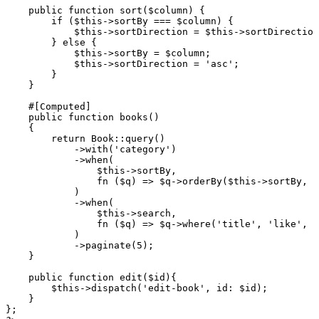
    public
 function
 sort
($column) {
        if
 (
$this
->
sortBy 
===
 $column) {
            $this
->
sortDirection 
=
 $this
->
sortDirection
        } 
else
 {
            $this
->
sortBy 
=
 $column;
            $this
->
sortDirection 
=
 'asc'
;
        }
    }
    #[
Computed
]
    public
 function
 books
()
    {
        return
 Book
::
query
()
            ->
with
(
'category'
)
            ->
when
(
                $this
->
sortBy
,
                fn
 ($q) => $q
->
orderBy
(
$this
->
sortBy
,
 $
            )
            ->
when
(
                $this
->
search
,
                fn
 ($q) => $q
->
where
(
'title'
,
 'like'
,
 "
            )
            ->
paginate
(
5
)
;
    }
    public
 function
 edit
($id){
        $this
->
dispatch
(
'edit-book'
,
 id
:
 $id
)
;
    }
};