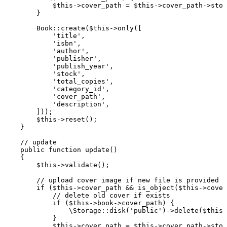
            $this
->
cover_path 
=
 $this
->
cover_path
->
stor
        }
        Book
::
create
(
$this
->
only
(
[
            'title'
,
            'isbn'
,
            'author'
,
            'publisher'
,
            'publish_year'
,
            'stock'
,
            'total_copies'
,
            'category_id'
,
            'cover_path'
,
            'description'
,
        ]
))
;
        $this
->
reset
()
;
    }
    // update
    public
 function
 update
()
    {
        $this
->
validate
()
;
        // upload cover image if new file is provided
        if
 (
$this
->
cover_path 
&&
 is_object
(
$this
->
cover
            // delete old cover if exists
            if
 (
$this
->
book
->
cover_path) {
                \
Storage
::
disk
(
'public'
)
->
delete
(
$this
-
            }
            $this
->
cover_path 
=
 $this
->
cover_path
->
stor