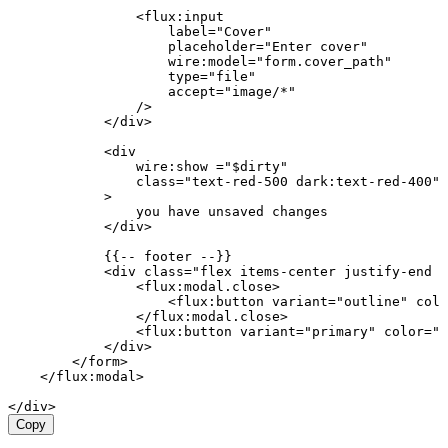
                <
flux
:
input
                    label
=
"Cover"
                    placeholder
=
"Enter cover"
                    wire
:
model
=
"form.cover_path"
                    type
=
"file"
                    accept
=
"image/*"
                />
            </
div
>
            <
div
                wire
:
show
 =
"
$dirty
"
                class=
"text-red-500 dark:text-red-400"
            >
                you
 have
 unsaved
 changes
            </
div
>
            {{
--
 footer
 --
}}
            <
div
 class=
"flex items-center justify-end g
                <
flux
:
modal
.
close
>
                    <
flux
:
button
 variant
=
"outline"
 colo
                </
flux
:
modal
.
close
>
                <
flux
:
button
 variant
=
"primary"
 color
=
"p
            </
div
>
        </
form
>
    </
flux
:
modal
>
</
div
>
Copy