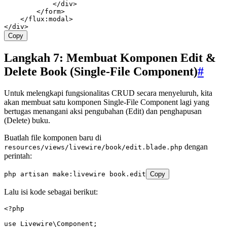
            </
div
>
        </
form
>
    </
flux
:
modal
>
</
div
>
Copy
Langkah 7: Membuat Komponen Edit &
Delete Book (Single-File Component)
#
Untuk melengkapi fungsionalitas CRUD secara menyeluruh, kita
akan membuat satu komponen Single-File Component lagi yang
bertugas menangani aksi pengubahan (Edit) dan penghapusan
(Delete) buku.
Buatlah file komponen baru di
dengan
resources/views/livewire/book/edit.blade.php
perintah:
php
 artisan
 make:livewire
 book.edit
Copy
Lalu isi kode sebagai berikut:
<?
php
use
 Livewire
\
Component
;