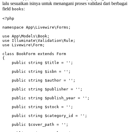
lalu sesuaikan isinya untuk menangani proses validasi dari berbagai
field
:
books
<?
php
namespace
 App
\
Livewire
\
Forms
;
use
 App
\
Models
\
Book
;
use
 Illuminate
\
Validation
\
Rule
;
use
 Livewire
\
Form
;
class
 BookForm
 extends
 Form
{
    public
 string
 $title 
=
 ''
;
    public
 string
 $isbn 
=
 ''
;
    public
 string
 $author 
=
 ''
;
    public
 string
 $publisher 
=
 ''
;
    public
 string
 $publish_year 
=
 ''
;
    public
 string
 $stock 
=
 ''
;
    public
 string
 $category_id 
=
 ''
;
    public
 $cover_path 
=
 ''
;