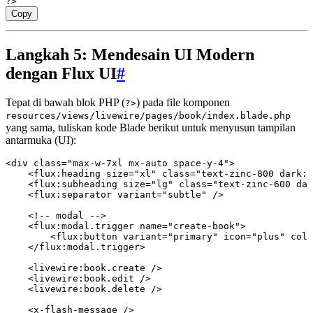
?>
Copy
Langkah 5: Mendesain UI Modern
dengan Flux UI
#
Tepat di bawah blok PHP (
) pada file komponen
?>
resources/views/livewire/pages/book/index.blade.php
yang sama, tuliskan kode Blade berikut untuk menyusun tampilan
antarmuka (UI):
<
div
 class=
"max-w-7xl mx-auto space-y-4"
>
    <
flux
:
heading
 size
=
"xl"
 class=
"text-zinc-800 dark:t
    <
flux
:
subheading
 size
=
"lg"
 class=
"text-zinc-600 dar
    <
flux
:
separator
 variant
=
"subtle"
 />
    <!--
 modal
 -->
    <
flux
:
modal
.
trigger
 name
=
"create-book"
>
        <
flux
:
button
 variant
=
"primary"
 icon
=
"plus"
 colo
    </
flux
:
modal
.
trigger
>
    <
livewire
:
book
.
create
 />
    <
livewire
:
book
.
edit
 />
    <
livewire
:
book
.
delete
 />
    <
x
-
flash
-
message
 />