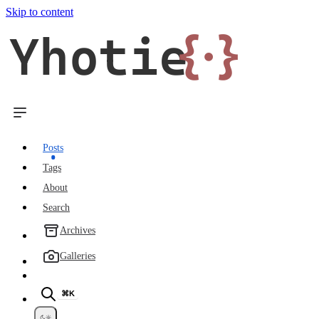
Skip to content
Yhotie
{·}
Posts
Tags
About
Search
Archives
Galleries
⌘K