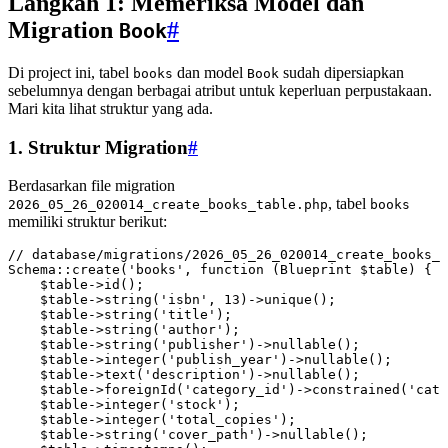
Langkah 1: Memeriksa Model dan
Migration
#
Book
Di project ini, tabel
dan model
sudah dipersiapkan
books
Book
sebelumnya dengan berbagai atribut untuk keperluan perpustakaan.
Mari kita lihat struktur yang ada.
1. Struktur Migration
#
Berdasarkan file migration
, tabel
2026_05_26_020014_create_books_table.php
books
memiliki struktur berikut:
// database/migrations/2026_05_26_020014_create_books_t
Schema
::
create
(
'books'
,
 function
 (
Blueprint
 $table) {
    $table
->
id
()
;
    $table
->
string
(
'isbn'
,
 13
)
->
unique
()
;
    $table
->
string
(
'title'
)
;
    $table
->
string
(
'author'
)
;
    $table
->
string
(
'publisher'
)
->
nullable
()
;
    $table
->
integer
(
'publish_year'
)
->
nullable
()
;
    $table
->
text
(
'description'
)
->
nullable
()
;
    $table
->
foreignId
(
'category_id'
)
->
constrained
(
'cate
    $table
->
integer
(
'stock'
)
;
    $table
->
integer
(
'total_copies'
)
;
    $table
->
string
(
'cover_path'
)
->
nullable
()
;