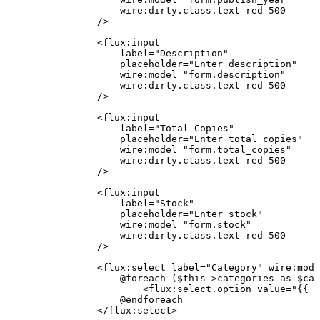
                    wire
:
dirty
.
class
.
text
-
red
-
500
                />
                <
flux
:
input
                    label
=
"Description"
                    placeholder
=
"Enter description"
                    wire
:
model
=
"form.description"
                    wire
:
dirty
.
class
.
text
-
red
-
500
                />
                <
flux
:
input
                    label
=
"Total Copies"
                    placeholder
=
"Enter total copies"
                    wire
:
model
=
"form.total_copies"
                    wire
:
dirty
.
class
.
text
-
red
-
500
                />
                <
flux
:
input
                    label
=
"Stock"
                    placeholder
=
"Enter stock"
                    wire
:
model
=
"form.stock"
                    wire
:
dirty
.
class
.
text
-
red
-
500
                />
                <
flux
:
select
 label
=
"Category"
 wire
:
mode
                    @foreach
 (
$this
->
categories 
as
 $cat
                        <
flux
:
select
.
option
 value
=
"{{ 
$
                    @endforeach
                </
flux
:
select
>