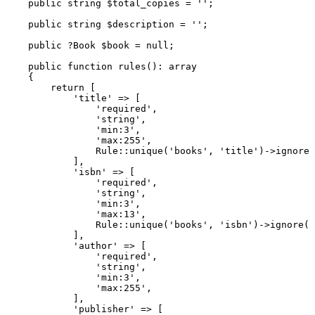
    public
 string
 $total_copies 
=
 ''
;
    public
 string
 $description 
=
 ''
;
    public
 ?
Book
 $book 
=
 null
;
    public
 function
 rules
()
:
 array
    {
        return
 [
            'title'
 =>
 [
                'required'
,
                'string'
,
                'min:3'
,
                'max:255'
,
                Rule
::
unique
(
'books'
,
 'title'
)
->
ignore
(
            ]
,
            'isbn'
 =>
 [
                'required'
,
                'string'
,
                'min:3'
,
                'max:13'
,
                Rule
::
unique
(
'books'
,
 'isbn'
)
->
ignore
(
$
            ]
,
            'author'
 =>
 [
                'required'
,
                'string'
,
                'min:3'
,
                'max:255'
,
            ]
,
            'publisher'
 =>
 [