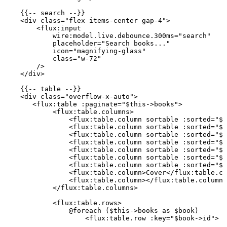
    {{
--
 search
 --
}}
    <
div
 class=
"flex items-center gap-4"
>
        <
flux
:
input
            wire
:
model
.
live
.
debounce
.
300
ms
=
"search"
            placeholder
=
"Search books..."
            icon
=
"magnifying-glass"
            class=
"w-72"
        />
    </
div
>
    {{
--
 table
 --
}}
    <
div
 class=
"overflow-x-auto"
>
       <
flux
:
table
 :
paginate
=
"
$this
->
books
"
>
            <
flux
:
table
.
columns
>
                <
flux
:
table
.
column
 sortable
 :
sorted
=
"
$s
                <
flux
:
table
.
column
 sortable
 :
sorted
=
"
$s
                <
flux
:
table
.
column
 sortable
 :
sorted
=
"
$s
                <
flux
:
table
.
column
 sortable
 :
sorted
=
"
$s
                <
flux
:
table
.
column
 sortable
 :
sorted
=
"
$s
                <
flux
:
table
.
column
 sortable
 :
sorted
=
"
$s
                <
flux
:
table
.
column
 sortable
 :
sorted
=
"
$s
                <
flux
:
table
.
column
>
Cover
</
flux
:
table
.
co
                <
flux
:
table
.
column
></
flux
:
table
.
column
>
            </
flux
:
table
.
columns
>
            <
flux
:
table
.
rows
>
                @foreach
 (
$this
->
books 
as
 $book)
                    <
flux
:
table
.
row
 :
key
=
"
$book
->
id
"
>