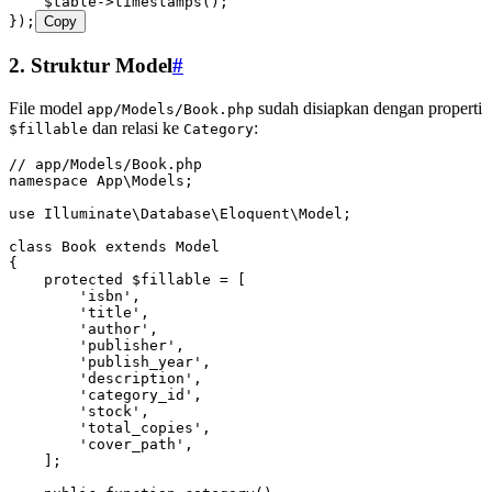
    $table
->
timestamps
()
;
}
)
;
Copy
2. Struktur Model
#
File model
sudah disiapkan dengan properti
app/Models/Book.php
dan relasi ke
:
$fillable
Category
// app/Models/Book.php
namespace
 App
\
Models
;
use
 Illuminate
\
Database
\
Eloquent
\
Model
;
class
 Book
 extends
 Model
{
    protected
 $fillable 
=
 [
        'isbn'
,
        'title'
,
        'author'
,
        'publisher'
,
        'publish_year'
,
        'description'
,
        'category_id'
,
        'stock'
,
        'total_copies'
,
        'cover_path'
,
    ];