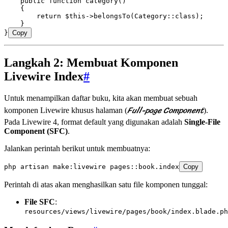
    public
 function
 category
()
    {
        return
 $this
->
belongsTo
(
Category
::class
)
;
    }
}
Copy
Langkah 2: Membuat Komponen
Livewire Index
#
Untuk menampilkan daftar buku, kita akan membuat sebuah
Full-page Component
komponen Livewire khusus halaman (
).
Pada Livewire 4, format default yang digunakan adalah
Single-File
Component (SFC)
.
Jalankan perintah berikut untuk membuatnya:
php
 artisan
 make:livewire
 pages::book.index
Copy
Perintah di atas akan menghasilkan satu file komponen tunggal:
File SFC
:
resources/views/livewire/pages/book/index.blade.ph