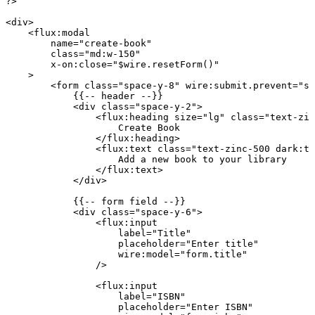
?>
<
div
>
    <
flux
:
modal
        name
=
"create-book"
        class=
"md:w-150"
        x
-
on
:
close
=
"
$wire
.resetForm()"
    >
        <
form
 class=
"space-y-8"
 wire
:
submit
.
prevent
=
"sa
            {{
--
 header
 --
}}
            <
div
 class=
"space-y-2"
>
                <
flux
:
heading
 size
=
"lg"
 class=
"text-zin
                    Create
 Book
                </
flux
:
heading
>
                <
flux
:
text
 class=
"text-zinc-500 dark:te
                    Add
 a
 new
 book
 to
 your
 library
                </
flux
:
text
>
            </
div
>
            {{
--
 form
 field
 --
}}
            <
div
 class=
"space-y-6"
>
                <
flux
:
input
                    label
=
"Title"
                    placeholder
=
"Enter title"
                    wire
:
model
=
"form.title"
                />
                <
flux
:
input
                    label
=
"ISBN"
                    placeholder
=
"Enter ISBN"