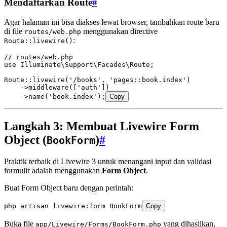
Mendaftarkan Route
#
Agar halaman ini bisa diakses lewat browser, tambahkan route baru
di file
menggunakan directive
routes/web.php
:
Route::livewire()
// routes/web.php
use
 Illuminate
\
Support
\
Facades
\
Route
;
Route
::
livewire
(
'/books'
,
 'pages::book.index'
)
    ->
middleware
(
[
'auth'
]
)
    ->
name
(
'book.index'
)
;
Copy
Langkah 3: Membuat Livewire Form
Object (
)
#
BookForm
Praktik terbaik di Livewire 3 untuk menangani input dan validasi
formulir adalah menggunakan
Form Object
.
Buat Form Object baru dengan perintah:
php
 artisan
 livewire:form
 BookForm
Copy
Buka file
yang dihasilkan,
app/Livewire/Forms/BookForm.php