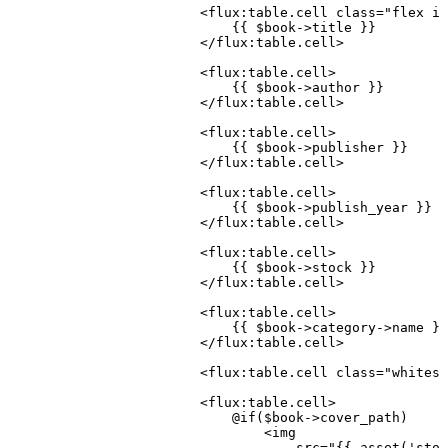
                        <
flux
:
table
.
cell
 class=
"flex it
                            {{ $book
->
title }}
                        </
flux
:
table
.
cell
>
                        <
flux
:
table
.
cell
>
                            {{ $book
->
author }}
                        </
flux
:
table
.
cell
>
                        <
flux
:
table
.
cell
>
                            {{ $book
->
publisher }}
                        </
flux
:
table
.
cell
>
                        <
flux
:
table
.
cell
>
                            {{ $book
->
publish_year }}
                        </
flux
:
table
.
cell
>
                        <
flux
:
table
.
cell
>
                            {{ $book
->
stock }}
                        </
flux
:
table
.
cell
>
                        <
flux
:
table
.
cell
>
                            {{ $book
->
category
->
name }}
                        </
flux
:
table
.
cell
>
                        <
flux
:
table
.
cell
 class=
"whitesp
                        <
flux
:
table
.
cell
>
                            @if
($book
->
cover_path)
                                <
img
                                    src
=
"{{ asset('stor