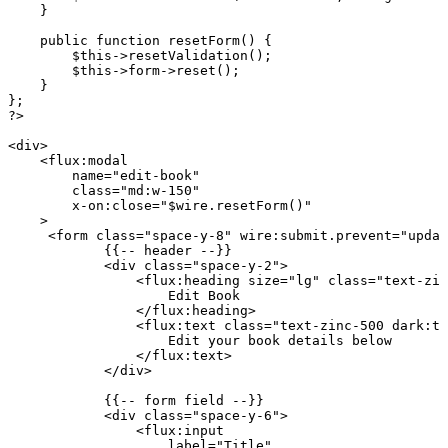
    }
    public
 function
 resetForm
() {
        $this
->
resetValidation
()
;
        $this
->
form
->
reset
()
;
    }
};
?>
<
div
>
    <
flux
:
modal
        name
=
"edit-book"
        class=
"md:w-150"
        x
-
on
:
close
=
"
$wire
.resetForm()"
    >
     <
form
 class=
"space-y-8"
 wire
:
submit
.
prevent
=
"updat
            {{
--
 header
 --
}}
            <
div
 class=
"space-y-2"
>
                <
flux
:
heading
 size
=
"lg"
 class=
"text-zin
                    Edit
 Book
                </
flux
:
heading
>
                <
flux
:
text
 class=
"text-zinc-500 dark:te
                    Edit
 your
 book
 details
 below
                </
flux
:
text
>
            </
div
>
            {{
--
 form
 field
 --
}}
            <
div
 class=
"space-y-6"
>
                <
flux
:
input
                    label
=
"Title"