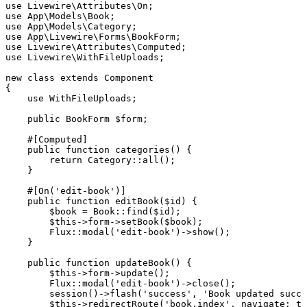
use
 Livewire
\
Attributes
\
On
;
use
 App
\
Models
\
Book
;
use
 App
\
Models
\
Category
;
use
 App
\
Livewire
\
Forms
\
BookForm
;
use
 Livewire
\
Attributes
\
Computed
;
use
 Livewire
\
WithFileUploads
;
new
 class
 extends
 Component
{
    use
 WithFileUploads
;
    public
 BookForm
 $form;
    #[
Computed
]
    public
 function
 categories
() {
        return
 Category
::
all
()
;
    }
    #[
On
(
'edit-book'
)
]
    public
 function
 editBook
($id) {
        $book 
=
 Book
::
find
(
$id
)
;
        $this
->
form
->
setBook
(
$book
)
;
        Flux
::
modal
(
'edit-book'
)
->
show
()
;
    }
    public
 function
 updateBook
() {
        $this
->
form
->
update
()
;
        Flux
::
modal
(
'edit-book'
)
->
close
()
;
        session
()
->
flash
(
'success'
,
 'Book updated succe
        $this
->
redirectRoute
(
'book.index'
,
 navigate
:
 tr