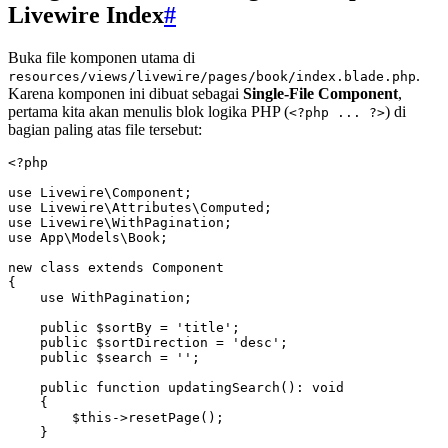
Livewire Index
#
Buka file komponen utama di
.
resources/views/livewire/pages/book/index.blade.php
Karena komponen ini dibuat sebagai
Single-File Component
,
pertama kita akan menulis blok logika PHP (
) di
<?php ... ?>
bagian paling atas file tersebut:
<?
php
use
 Livewire
\
Component
;
use
 Livewire
\
Attributes
\
Computed
;
use
 Livewire
\
WithPagination
;
use
 App
\
Models
\
Book
;
new
 class
 extends
 Component
{
    use
 WithPagination
;
    public
 $sortBy 
=
 'title'
;
    public
 $sortDirection 
=
 'desc'
;
    public
 $search 
=
 ''
;
    public
 function
 updatingSearch
()
:
 void
    {
        $this
->
resetPage
()
;
    }