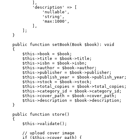
            ]
,
            'description'
 =>
 [
                'nullable'
,
                'string'
,
                'max:1000'
,
            ]
,
        ];
    }
    public
 function
 setBook
(
Book
 $book)
:
 void
    {
        $this
->
book 
=
 $book;
        $this
->
title 
=
 $book
->
title;
        $this
->
isbn 
=
 $book
->
isbn;
        $this
->
author 
=
 $book
->
author;
        $this
->
publisher 
=
 $book
->
publisher;
        $this
->
publish_year 
=
 $book
->
publish_year;
        $this
->
stock 
=
 $book
->
stock;
        $this
->
total_copies 
=
 $book
->
total_copies;
        $this
->
category_id 
=
 $book
->
category_id;
        $this
->
cover_path 
=
 $book
->
cover_path;
        $this
->
description 
=
 $book
->
description;
    }
    public
 function
 store
()
    {
        $this
->
validate
()
;
        // upload cover image
        if
 (
$this
->
cover_path) {