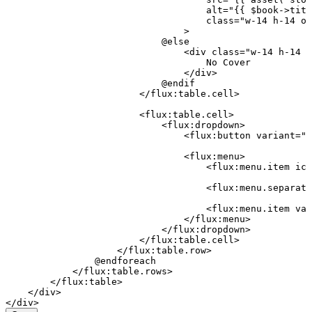
                                    alt
=
"{{ 
$book
->
titl
                                    class=
"w-14 h-14 ob
                                >
                            @else
                                <
div
 class=
"w-14 h-14 b
                                    No
 Cover
                                </
div
>
                            @endif
                        </
flux
:
table
.
cell
>
                        <
flux
:
table
.
cell
>
                            <
flux
:
dropdown
>
                                <
flux
:
button
 variant
=
"g
                                <
flux
:
menu
>
                                    <
flux
:
menu
.
item
 ico
                                    <
flux
:
menu
.
separato
                                    <
flux
:
menu
.
item
 var
                                </
flux
:
menu
>
                            </
flux
:
dropdown
>
                        </
flux
:
table
.
cell
>
                    </
flux
:
table
.
row
>
                @endforeach
            </
flux
:
table
.
rows
>
        </
flux
:
table
>
    </
div
>
</
div
>