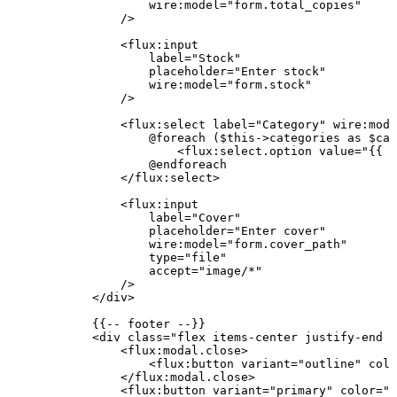
                    wire
:
model
=
"form.total_copies"
                />
                <
flux
:
input
                    label
=
"Stock"
                    placeholder
=
"Enter stock"
                    wire
:
model
=
"form.stock"
                />
                <
flux
:
select
 label
=
"Category"
 wire
:
mode
                    @foreach
 (
$this
->
categories 
as
 $cat
                        <
flux
:
select
.
option
 value
=
"{{ 
$
                    @endforeach
                </
flux
:
select
>
                <
flux
:
input
                    label
=
"Cover"
                    placeholder
=
"Enter cover"
                    wire
:
model
=
"form.cover_path"
                    type
=
"file"
                    accept
=
"image/*"
                />
            </
div
>
            {{
--
 footer
 --
}}
            <
div
 class=
"flex items-center justify-end g
                <
flux
:
modal
.
close
>
                    <
flux
:
button
 variant
=
"outline"
 colo
                </
flux
:
modal
.
close
>
                <
flux
:
button
 variant
=
"primary"
 color
=
"p