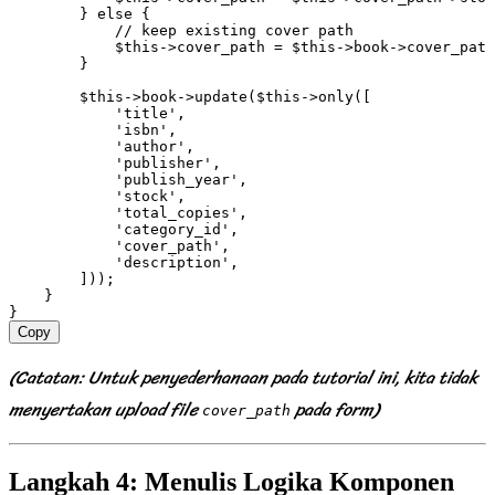
        } 
else
 {
            // keep existing cover path
            $this
->
cover_path 
=
 $this
->
book
->
cover_path
        }
        $this
->
book
->
update
(
$this
->
only
(
[
            'title'
,
            'isbn'
,
            'author'
,
            'publisher'
,
            'publish_year'
,
            'stock'
,
            'total_copies'
,
            'category_id'
,
            'cover_path'
,
            'description'
,
        ]
))
;
    }
}
Copy
(Catatan: Untuk penyederhanaan pada tutorial ini, kita tidak
menyertakan upload file
pada form)
cover_path
Langkah 4: Menulis Logika Komponen