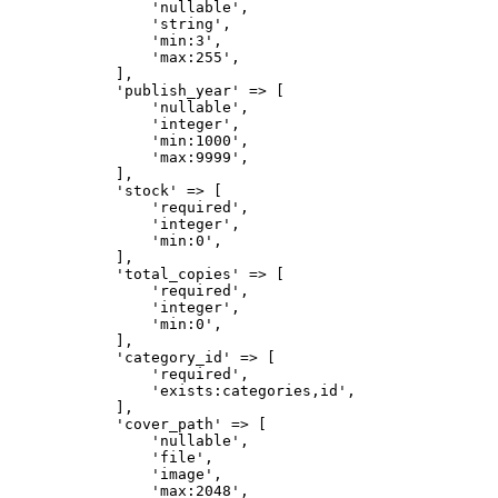
                'nullable'
,
                'string'
,
                'min:3'
,
                'max:255'
,
            ]
,
            'publish_year'
 =>
 [
                'nullable'
,
                'integer'
,
                'min:1000'
,
                'max:9999'
,
            ]
,
            'stock'
 =>
 [
                'required'
,
                'integer'
,
                'min:0'
,
            ]
,
            'total_copies'
 =>
 [
                'required'
,
                'integer'
,
                'min:0'
,
            ]
,
            'category_id'
 =>
 [
                'required'
,
                'exists:categories,id'
,
            ]
,
            'cover_path'
 =>
 [
                'nullable'
,
                'file'
,
                'image'
,
                'max:2048'
,