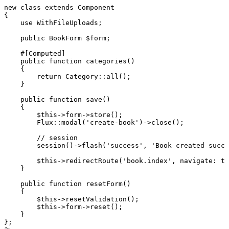
new
 class
 extends
 Component
{
    use
 WithFileUploads
;
    public
 BookForm
 $form;
    #[
Computed
]
    public
 function
 categories
()
    {
        return
 Category
::
all
()
;
    }
    public
 function
 save
()
    {
        $this
->
form
->
store
()
;
        Flux
::
modal
(
'create-book'
)
->
close
()
;
        // session
        session
()
->
flash
(
'success'
,
 'Book created succe
        $this
->
redirectRoute
(
'book.index'
,
 navigate
:
 tr
    }
    public
 function
 resetForm
()
    {
        $this
->
resetValidation
()
;
        $this
->
form
->
reset
()
;
    }
};