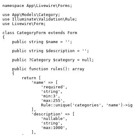
namespace
 App
\
Livewire
\
Forms
;
use
 App
\
Models
\
Category
;
use
 Illuminate
\
Validation
\
Rule
;
use
 Livewire
\
Form
;
class
 CategoryForm
 extends
 Form
{
    public
 string
 $name 
=
 ''
;
    public
 string
 $description 
=
 ''
;
    public
 ?
Category
 $category 
=
 null
;
    public
 function
 rules
()
:
 array
    {
        return
 [
            'name'
 =>
 [
                'required'
,
                'string'
,
                'min:3'
,
                'max:255'
,
                Rule
::
unique
(
'categories'
,
 'name'
)
->
ign
            ]
,
            'description'
 =>
 [
                'nullable'
,
                'string'
,
                'max:1000'
,
            ]
,