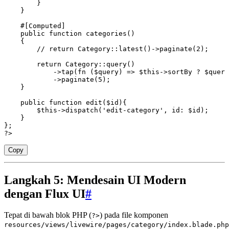
        }
    }
    #[
Computed
]
    public
 function
 categories
()
    {
        // return Category::latest()->paginate(2);
        return
 Category
::
query
()
            ->
tap
(
fn
 ($query) => 
$this
->
sortBy 
?
 $query
            ->
paginate
(
5
)
;
    }
    public
 function
 edit
($id){
        $this
->
dispatch
(
'edit-category'
,
 id
:
 $id
)
;
    }
};
?>
Copy
Langkah 5: Mendesain UI Modern
dengan Flux UI
#
Tepat di bawah blok PHP (
) pada file komponen
?>
resources/views/livewire/pages/category/index.blade.php