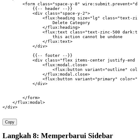
        <
form
 class=
"space-y-8"
 wire
:
submit
.
prevent
=
"de
            {{
--
 header
 --
}}
            <
div
 class=
"space-y-2"
>
                <
flux
:
heading
 size
=
"lg"
 class=
"text-zin
                    Delete
 Category
                </
flux
:
heading
>
                <
flux
:
text
 class=
"text-zinc-500 dark:te
                    this
 action
 cannot
 be
 undone
                </
flux
:
text
>
            </
div
>
            {{
--
 footer
 --
}}
            <
div
 class=
"flex items-center justify-end g
                <
flux
:
modal
.
close
>
                    <
flux
:
button
 variant
=
"outline"
 colo
                </
flux
:
modal
.
close
>
                <
flux
:
button
 variant
=
"primary"
 color
=
"d
            </
div
>
        </
form
>
    </
flux
:
modal
>
</
div
>
Copy
Langkah 8: Memperbarui Sidebar