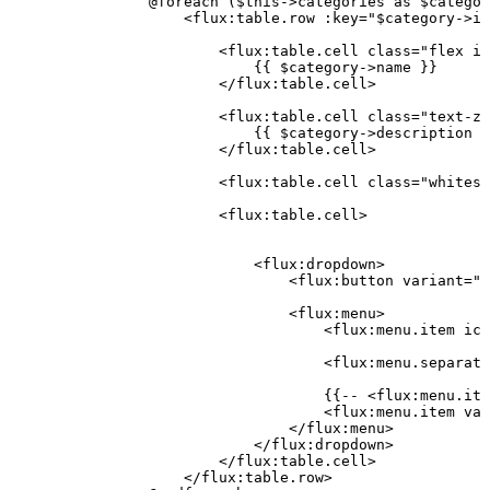
                @foreach
 (
$this
->
categories 
as
 $categor
                    <
flux
:
table
.
row
 :
key
=
"
$category
->
id
                        <
flux
:
table
.
cell
 class=
"flex it
                            {{ $category
->
name }}
                        </
flux
:
table
.
cell
>
                        <
flux
:
table
.
cell
 class=
"text-zi
                            {{ $category
->
description 
?
                        </
flux
:
table
.
cell
>
                        <
flux
:
table
.
cell
 class=
"whitesp
                        <
flux
:
table
.
cell
>
                            <
flux
:
dropdown
>
                                <
flux
:
button
 variant
=
"g
                                <
flux
:
menu
>
                                    <
flux
:
menu
.
item
 ico
                                    <
flux
:
menu
.
separato
                                    {{
--
 <
flux
:
menu
.
ite
                                    <
flux
:
menu
.
item
 var
                                </
flux
:
menu
>
                            </
flux
:
dropdown
>
                        </
flux
:
table
.
cell
>
                    </
flux
:
table
.
row
>