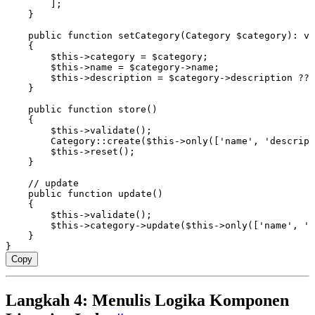
        ];
    }
    public
 function
 setCategory
(
Category
 $category)
:
 vo
    {
        $this
->
category 
=
 $category;
        $this
->
name 
=
 $category
->
name;
        $this
->
description 
=
 $category
->
description 
??
 
    }
    public
 function
 store
()
    {
        $this
->
validate
()
;
        Category
::
create
(
$this
->
only
(
[
'name'
,
 'descript
        $this
->
reset
()
;
    }
    // update
    public
 function
 update
()
    {
        $this
->
validate
()
;
        $this
->
category
->
update
(
$this
->
only
(
[
'name'
,
 'd
    }
}
Copy
Langkah 4: Menulis Logika Komponen