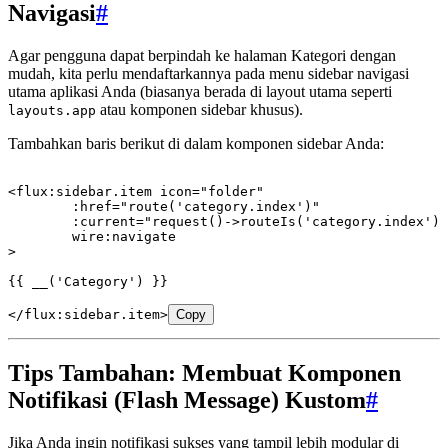
Navigasi
#
Agar pengguna dapat berpindah ke halaman Kategori dengan
mudah, kita perlu mendaftarkannya pada menu sidebar navigasi
utama aplikasi Anda (biasanya berada di layout utama seperti
atau komponen sidebar khusus).
layouts.app
Tambahkan baris berikut di dalam komponen sidebar Anda:
<
flux
:
sidebar
.
item
 icon
=
"folder"
	:
href
=
"route('category.index')"
	:
current
=
"request()->routeIs('category.index')"
	wire
:
navigate
>
{{ 
__
(
'Category'
)
 }}
</
flux
:
sidebar
.
item
>
Copy
Tips Tambahan: Membuat Komponen
Notifikasi (Flash Message) Kustom
#
Jika Anda ingin notifikasi sukses yang tampil lebih modular di