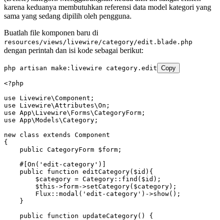
karena keduanya membutuhkan referensi data model kategori yang
sama yang sedang dipilih oleh pengguna.
Buatlah file komponen baru di
resources/views/livewire/category/edit.blade.php
dengan perintah dan isi kode sebagai berikut:
php
 artisan
 make:livewire
 category.edit
Copy
<?
php
use
 Livewire
\
Component
;
use
 Livewire
\
Attributes
\
On
;
use
 App
\
Livewire
\
Forms
\
CategoryForm
;
use
 App
\
Models
\
Category
;
new
 class
 extends
 Component
{
    public
 CategoryForm
 $form;
    #[
On
(
'edit-category'
)
]
    public
 function
 editCategory
($id){
        $category 
=
 Category
::
find
(
$id
)
;
        $this
->
form
->
setCategory
(
$category
)
;
        Flux
::
modal
(
'edit-category'
)
->
show
()
;
    }
    public
 function
 updateCategory
() {