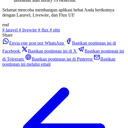
tambahan atau library JS eksternal.
Selamat mencoba membangun aplikasi hebat Anda berikutnya
dengan Laravel, Livewire, dan Flux UI!
end
#
laravel
#
livewire
#
flux
#
php
Share
Envia este post por WhatsApp
Bagikan postingan ini di
Facebook
Bagikan postingan ini di X
Bagikan postingan ini
di Telegram
Bagikan postingan ini di Pinterest
Bagikan
postingan ini melalui email