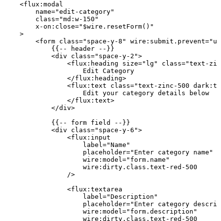
    <
flux
:
modal
        name
=
"edit-category"
        class=
"md:w-150"
        x
-
on
:
close
=
"
$wire
.resetForm()"
    >
        <
form
 class=
"space-y-8"
 wire
:
submit
.
prevent
=
"up
            {{
--
 header
 --
}}
            <
div
 class=
"space-y-2"
>
                <
flux
:
heading
 size
=
"lg"
 class=
"text-zin
                    Edit
 Category
                </
flux
:
heading
>
                <
flux
:
text
 class=
"text-zinc-500 dark:te
                    Edit
 your
 category
 details
 below
                </
flux
:
text
>
            </
div
>
            {{
--
 form
 field
 --
}}
            <
div
 class=
"space-y-6"
>
                <
flux
:
input
                    label
=
"Name"
                    placeholder
=
"Enter category name"
                    wire
:
model
=
"form.name"
                    wire
:
dirty
.
class
.
text
-
red
-
500
                />
                <
flux
:
textarea
                    label
=
"Description"
                    placeholder
=
"Enter category descrip
                    wire
:
model
=
"form.description"
                    wire
:
dirty
.
class
.
text
-
red
-
500