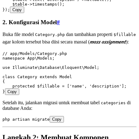
    $table
->
timestamps
()
;
}
)
;
Copy
2. Konfigurasi Model
#
Buka file model
dan tambahkan properti
Category.php
$fillable
mass assignment
agar kolom tersebut bisa diisi secara massal (
):
// app/Models/Category.php
namespace
 App
\
Models
;
use
 Illuminate
\
Database
\
Eloquent
\
Model
;
class
 Category
 extends
 Model
{
    protected
 $fillable 
=
 [
'name'
,
 'description'
];
}
Copy
Setelah itu, jalankan migrasi untuk membuat tabel
di
categories
database Anda:
php
 artisan
 migrate
Copy
Langkah 2: Membuat Komponen