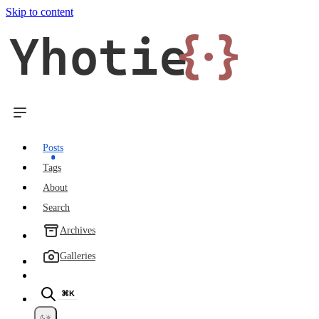
Skip to content
Yhotie
{·}
Posts
Tags
About
Search
Archives
Galleries
⌘K