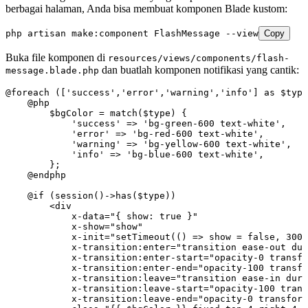
berbagai halaman, Anda bisa membuat komponen Blade kustom:
php
 artisan
 make:component
 FlashMessage
 --view
Copy
Buka file komponen di
resources/views/components/flash-
dan buatlah komponen notifikasi yang cantik:
message.blade.php
@foreach
 ([
'success'
,
'error'
,
'warning'
,
'info'
] 
as
 $type
    @
php
        $bgColor 
=
 match
($type) {
            'success'
 =>
 'bg-green-600 text-white'
,
            'error'
 =>
 'bg-red-600 text-white'
,
            'warning'
 =>
 'bg-yellow-600 text-white'
,
            'info'
 =>
 'bg-blue-600 text-white'
,
        };
    @
endphp
    @if
 (
session
()
->
has
(
$type
)
)
        <
div
            x
-
data
=
"{ show: true }"
            x
-
show
=
"show"
            x
-
init
=
"setTimeout(() => show = false, 3000
            x
-
transition
:
enter
=
"transition ease-out dur
            x
-
transition
:
enter
-
start
=
"opacity-0 transfo
            x
-
transition
:
enter
-
end
=
"opacity-100 transfo
            x
-
transition
:
leave
=
"transition ease-in dura
            x
-
transition
:
leave
-
start
=
"opacity-100 trans
            x
-
transition
:
leave
-
end
=
"opacity-0 transform