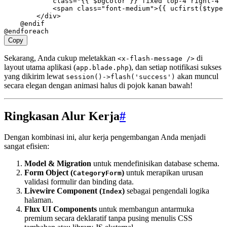
            class=
"{{ 
$bgColor
 }} fixed top-4 right-4 z
            <
span
 class=
"font-medium"
>
{{ 
ucfirst
(
$type
)
        </
div
>
    @endif
@endforeach
Copy
Sekarang, Anda cukup meletakkan
di
<x-flash-message />
layout utama aplikasi (
), dan setiap notifikasi sukses
app.blade.php
yang dikirim lewat
akan muncul
session()->flash('success')
secara elegan dengan animasi halus di pojok kanan bawah!
Ringkasan Alur Kerja
#
Dengan kombinasi ini, alur kerja pengembangan Anda menjadi
sangat efisien:
Model & Migration
untuk mendefinisikan database schema.
Form Object (
)
untuk merapikan urusan
CategoryForm
validasi formulir dan binding data.
Livewire Component (
)
sebagai pengendali logika
Index
halaman.
Flux UI Components
untuk membangun antarmuka
premium secara deklaratif tanpa pusing menulis CSS