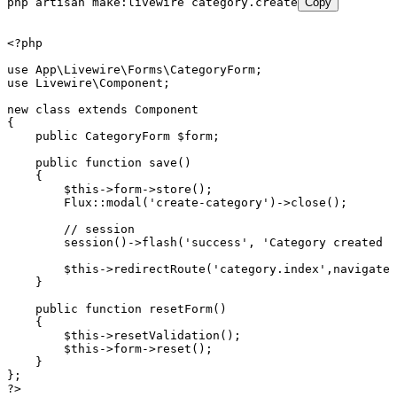
php
 artisan
 make:livewire
 category.create
Copy
<?
php
use
 App
\
Livewire
\
Forms
\
CategoryForm
;
use
 Livewire
\
Component
;
new
 class
 extends
 Component
{
    public
 CategoryForm
 $form;
    public
 function
 save
()
    {
        $this
->
form
->
store
()
;
        Flux
::
modal
(
'create-category'
)
->
close
()
;
        // session
        session
()
->
flash
(
'success'
,
 'Category created s
        $this
->
redirectRoute
(
'category.index'
,
navigate
:
    }
    public
 function
 resetForm
()
    {
        $this
->
resetValidation
()
;
        $this
->
form
->
reset
()
;
    }
};
?>