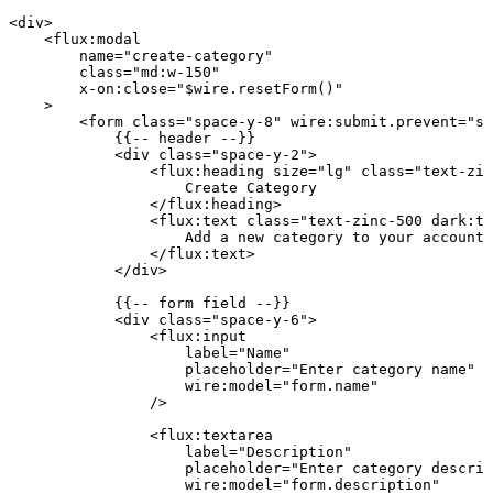
<
div
>
    <
flux
:
modal
        name
=
"create-category"
        class=
"md:w-150"
        x
-
on
:
close
=
"
$wire
.resetForm()"
    >
        <
form
 class=
"space-y-8"
 wire
:
submit
.
prevent
=
"sa
            {{
--
 header
 --
}}
            <
div
 class=
"space-y-2"
>
                <
flux
:
heading
 size
=
"lg"
 class=
"text-zin
                    Create
 Category
                </
flux
:
heading
>
                <
flux
:
text
 class=
"text-zinc-500 dark:te
                    Add
 a
 new
 category
 to
 your
 account
                </
flux
:
text
>
            </
div
>
            {{
--
 form
 field
 --
}}
            <
div
 class=
"space-y-6"
>
                <
flux
:
input
                    label
=
"Name"
                    placeholder
=
"Enter category name"
                    wire
:
model
=
"form.name"
                />
                <
flux
:
textarea
                    label
=
"Description"
                    placeholder
=
"Enter category descrip
                    wire
:
model
=
"form.description"