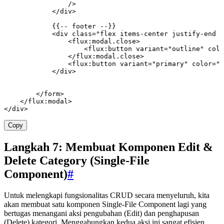
                />
            </
div
>
            {{
--
 footer
 --
}}
            <
div
 class=
"flex items-center justify-end g
                <
flux
:
modal
.
close
>
                    <
flux
:
button
 variant
=
"outline"
 colo
                </
flux
:
modal
.
close
>
                <
flux
:
button
 variant
=
"primary"
 color
=
"p
            </
div
>
        </
form
>
    </
flux
:
modal
>
</
div
>
Copy
Langkah 7: Membuat Komponen Edit &
Delete Category (Single-File
Component)
#
Untuk melengkapi fungsionalitas CRUD secara menyeluruh, kita
akan membuat satu komponen Single-File Component lagi yang
bertugas menangani aksi pengubahan (Edit) dan penghapusan
(Delete) kategori. Menggabungkan kedua aksi ini sangat efisien