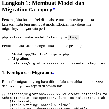
Langkah 1: Membuat Model dan
Migration
#
Category
Pertama, kita butuh tabel di database untuk menyimpan data
kategori. Kita bisa membuat model Eloquent sekaligus file
migrasinya dengan satu perintah:
php
 artisan
 make:model
 Category
 -m
Copy
Perintah di atas akan menghasilkan dua file penting:
Model
:
app/Models/Category.php
Migration
:
database/migrations/xxxx_xx_xx_create_categories_t
1. Konfigurasi Migration
#
Buka file migration yang baru dibuat, lalu tambahkan kolom
name
dan
seperti di bawah ini:
description
// database/migrations/xxxx_xx_xx_create_categories_tab
Schema
::
create
(
'categories'
,
 function
 (
Blueprint
 $table
    $table
->
id
()
;
    $table
->
string
(
'name'
)
->
unique
()
;
    $table
->
text
(
'description'
)
->
nullable
()
;