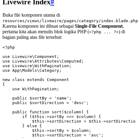
Livewire Index
#
Buka file komponen utama di
resources/views/livewire/pages/category/index.blade.php
Karena komponen ini dibuat sebagai
Single-File Component
,
pertama kita akan menulis blok logika PHP (
) di
<?php ... ?>
bagian paling atas file tersebut:
<?
php
use
 Livewire
\
Component
;
use
 Livewire
\
Attributes
\
Computed
;
use
 Livewire
\
WithPagination
;
use
 App
\
Models
\
Category
;
new
 class
 extends
 Component
{
    use
 WithPagination
;
    public
 $sortBy 
=
 'name'
;
    public
 $sortDirection 
=
 'desc'
;
    public
 function
 sort
($column) {
        if
 (
$this
->
sortBy 
===
 $column) {
            $this
->
sortDirection 
=
 $this
->
sortDirection
        } 
else
 {
            $this
->
sortBy 
=
 $column;
            $this
->
sortDirection 
=
 'asc'
;