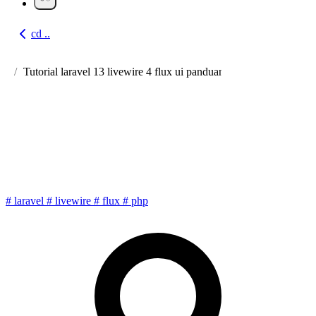
cd ..
Go back
Tutorial laravel 13 livewire 4 flux ui panduan lengkap crud categ
Tutorial Laravel 13 + Livewire
4+ Flux UI: Panduan Lengkap
CRUD Category
#
laravel
#
livewire
#
flux
#
php