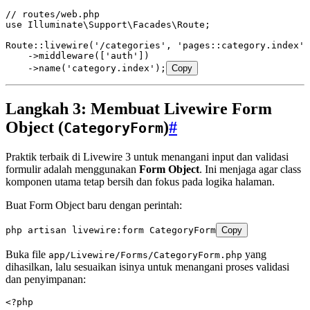
// routes/web.php
use
 Illuminate
\
Support
\
Facades
\
Route
;
Route
::
livewire
(
'/categories'
,
 'pages::category.index'
)
    ->
middleware
(
[
'auth'
]
)
    ->
name
(
'category.index'
)
;
Copy
Langkah 3: Membuat Livewire Form
Object (
)
#
CategoryForm
Praktik terbaik di Livewire 3 untuk menangani input dan validasi
formulir adalah menggunakan
Form Object
. Ini menjaga agar class
komponen utama tetap bersih dan fokus pada logika halaman.
Buat Form Object baru dengan perintah:
php
 artisan
 livewire:form
 CategoryForm
Copy
Buka file
yang
app/Livewire/Forms/CategoryForm.php
dihasilkan, lalu sesuaikan isinya untuk menangani proses validasi
dan penyimpanan:
<?
php