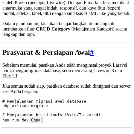
Caleb Porzio (pencipta Livewire). Dengan Flux, kita bisa membuat
antarmuka yang sangat indah, responsif, dan kaya fitur (seperti
modal, sidebar, tabel, dll.) dengan sintaksis HTML-like yang bersih.
Dalam panduan ini, kita akan belajar langkah demi langkah
membangun fitur
CRUD Category
(Manajemen Kategori) secara
lengkap dan rapi.
Prasyarat & Persiapan Awal
#
Sebelum memulai, pastikan Anda telah menginstal proyek Laravel
baru, mengonfigurasi database, serta memasang Livewire 3 dan
Flux UI.
Jika semua sudah siap, pastikan database sudah dimigrasi dan server
aset Anda berjalan:
# Menjalankan migrasi awal database
php
 artisan
 migrate
# Menjalankan build tools (Vite/Tailwind)
npm
 run
 dev
Copy