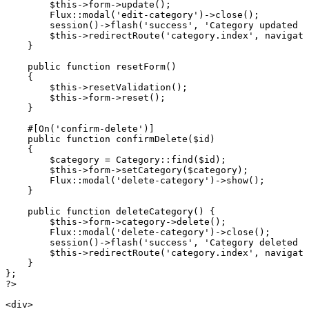
        $this
->
form
->
update
()
;
        Flux
::
modal
(
'edit-category'
)
->
close
()
;
        session
()
->
flash
(
'success'
,
 'Category updated s
        $this
->
redirectRoute
(
'category.index'
,
 navigate
    }
    public
 function
 resetForm
()
    {
        $this
->
resetValidation
()
;
        $this
->
form
->
reset
()
;
    }
    #[
On
(
'confirm-delete'
)
]
    public
 function
 confirmDelete
($id)
    {
        $category 
=
 Category
::
find
(
$id
)
;
        $this
->
form
->
setCategory
(
$category
)
;
        Flux
::
modal
(
'delete-category'
)
->
show
()
;
    }
    public
 function
 deleteCategory
() {
        $this
->
form
->
category
->
delete
()
;
        Flux
::
modal
(
'delete-category'
)
->
close
()
;
        session
()
->
flash
(
'success'
,
 'Category deleted s
        $this
->
redirectRoute
(
'category.index'
,
 navigate
    }
};
?>
<
div
>