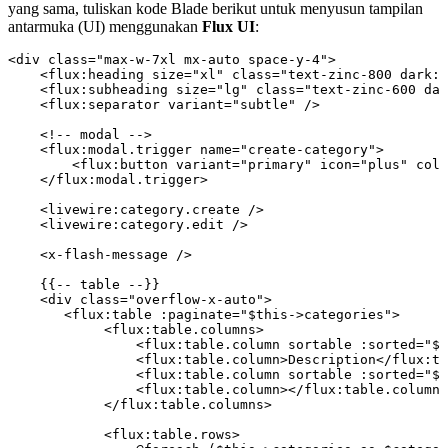
yang sama, tuliskan kode Blade berikut untuk menyusun tampilan
antarmuka (UI) menggunakan
Flux UI
:
<
div
 class=
"max-w-7xl mx-auto space-y-4"
>
    <
flux
:
heading
 size
=
"xl"
 class=
"text-zinc-800 dark:t
    <
flux
:
subheading
 size
=
"lg"
 class=
"text-zinc-600 dar
    <
flux
:
separator
 variant
=
"subtle"
 />
    <!--
 modal
 -->
    <
flux
:
modal
.
trigger
 name
=
"create-category"
>
        <
flux
:
button
 variant
=
"primary"
 icon
=
"plus"
 colo
    </
flux
:
modal
.
trigger
>
    <
livewire
:
category
.
create
 />
    <
livewire
:
category
.
edit
 />
    <
x
-
flash
-
message
 />
    {{
--
 table
 --
}}
    <
div
 class=
"overflow-x-auto"
>
       <
flux
:
table
 :
paginate
=
"
$this
->
categories
"
>
            <
flux
:
table
.
columns
>
                <
flux
:
table
.
column
 sortable
 :
sorted
=
"
$s
                <
flux
:
table
.
column
>
Description
</
flux
:
ta
                <
flux
:
table
.
column
 sortable
 :
sorted
=
"
$s
                <
flux
:
table
.
column
></
flux
:
table
.
column
>
            </
flux
:
table
.
columns
>
            <
flux
:
table
.
rows
>