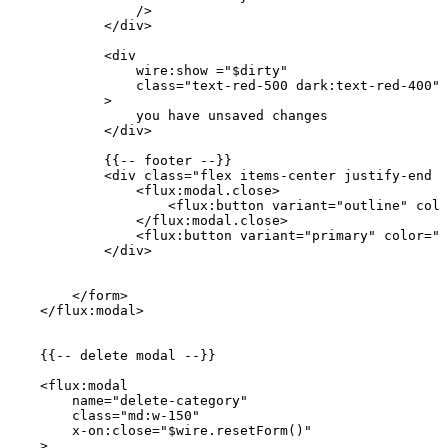
                />
            </
div
>
            <
div
                wire
:
show
 =
"
$dirty
"
                class=
"text-red-500 dark:text-red-400"
            >
                you
 have
 unsaved
 changes
            </
div
>
            {{
--
 footer
 --
}}
            <
div
 class=
"flex items-center justify-end g
                <
flux
:
modal
.
close
>
                    <
flux
:
button
 variant
=
"outline"
 colo
                </
flux
:
modal
.
close
>
                <
flux
:
button
 variant
=
"primary"
 color
=
"p
            </
div
>
        </
form
>
    </
flux
:
modal
>
    {{
--
 delete
 modal
 --
}}
    <
flux
:
modal
        name
=
"delete-category"
        class=
"md:w-150"
        x
-
on
:
close
=
"
$wire
.resetForm()"
    >